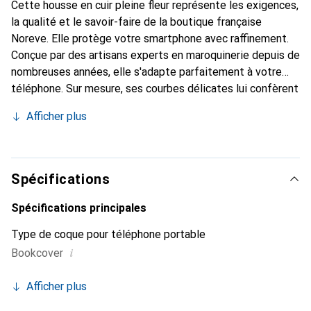
Cette housse en cuir pleine fleur représente les exigences,
la qualité et le savoir-faire de la boutique française
Noreve. Elle protège votre smartphone avec raffinement.
Conçue par des artisans experts en maroquinerie depuis de
nombreuses années, elle s'adapte parfaitement à votre
téléphone. Sur mesure, ses courbes délicates lui confèrent
une véritable seconde peau. Elle devient l'accessoire
Afficher plus
élégant et indispensable pour votre smartphone.
Reconnaissante internationalement pour ses produits de
haute qualité, la marque Noreve est un choix sûr pour une
clientèle exigeante.
Spécifications
Spécifications principales
Type de coque pour téléphone portable
i
Bookcover
Afficher plus