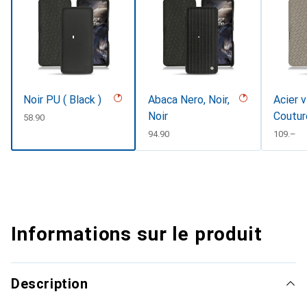
Noir PU ( Black )
Abaca Nero, Noir,
Acier v
Noir
Coutur
CHF
58.90
CHF
94.90
CHF
109.–
Informations sur le produit
Description