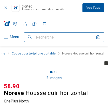
digitec
Vers l'app
Trouvez et commandez plus vite
Paramètres
Compte client
Listes de comparaison
Listes d'envies
Panier
Navigation par catégorie
Menu
Recherche
hone
Coque pour téléphone portable
Noreve Housse cuir horizontal
2 images
CHF
58.90
Noreve
Housse cuir horizontal
OnePlus North