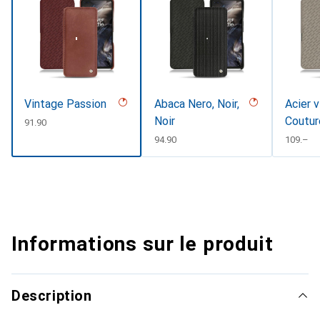
Vintage Passion
Abaca Nero, Noir,
Acier v
Noir
Coutur
CHF
91.90
CHF
94.90
CHF
109.–
Informations sur le produit
Description