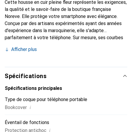
Cette housse en cuir pleine fleur représente les exigences,
la qualité et le savoir-faire de la boutique française
Noreve. Elle protège votre smartphone avec élégance.
Conçue par des artisans expérimentés ayant des années
d'expérience dans la maroquinerie, elle s'adapte
parfaitement à votre téléphone. Sur mesure, ses courbes
raffinées offrent une véritable seconde peau. Elle devient
Afficher plus
l'accessoire chic et indispensable pour votre smartphone.
Reconnaître internationalement pour ses produits de
haute qualité, la marque Noreve est un choix fiable pour
une clientèle exigeante.
Spécifications
Spécifications principales
Type de coque pour téléphone portable
i
Bookcover
Éventail de fonctions
i
Protection antichoc