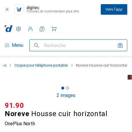
digitec
Vers l'app
Trouvez et commandez plus vite
Paramètres
Compte client
Listes de comparaison
Listes d'envies
Panier
Navigation par catégorie
Menu
Recherche
hone
Coque pour téléphone portable
Noreve Housse cuir horizontal
2 images
CHF
91.90
Noreve
Housse cuir horizontal
OnePlus North