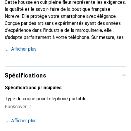
Cette housse en cuir pleine fleur représente les exigences,
la qualité et le savoir-faire de la boutique française
Noreve. Elle protège votre smartphone avec élégance.
Conçue par des artisans expérimentés ayant des années
d'expérience dans l'industrie de la maroquinerie, elle
s'adapte parfaitement à votre téléphone. Sur mesure, ses
courbes délicates lui confèrent une véritable seconde
Afficher plus
peau. Elle devient l'accessoire chic et indispensable pour
votre smartphone. La marque Noreve est reconnue
internationalement pour ses produits de haute qualité et
constitue un choix fiable pour une clientèle exigeante.
Spécifications
Spécifications principales
Type de coque pour téléphone portable
i
Bookcover
Afficher plus