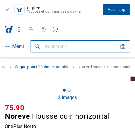
digitec
Vers l'app
Trouvez et commandez plus vite
Paramètres
Compte client
Listes de comparaison
Listes d'envies
Panier
Navigation par catégorie
Menu
Recherche
hone
Coque pour téléphone portable
Noreve Housse cuir horizontal
2 images
CHF
75.90
Noreve
Housse cuir horizontal
OnePlus North