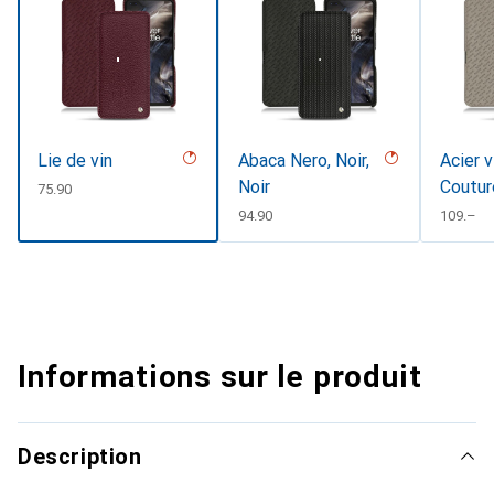
Lie de vin
Abaca Nero, Noir,
Acier v
Noir
Coutur
CHF
75.90
CHF
94.90
CHF
109.–
Informations sur le produit
Description