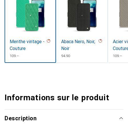
Menthe vintage -
Abaca Nero, Noir,
Acier v
Couture
Noir
Coutur
CHF
109.–
CHF
94.90
CHF
109.–
Informations sur le produit
Description