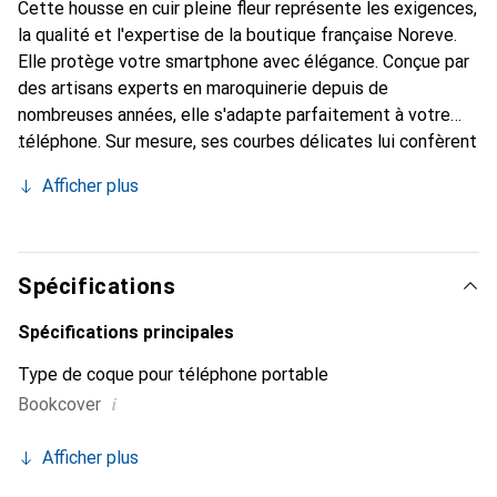
Cette housse en cuir pleine fleur représente les exigences,
la qualité et l'expertise de la boutique française Noreve.
Elle protège votre smartphone avec élégance. Conçue par
des artisans experts en maroquinerie depuis de
nombreuses années, elle s'adapte parfaitement à votre
téléphone. Sur mesure, ses courbes délicates lui confèrent
une véritable seconde peau. Elle devient un accessoire
Afficher plus
chic et indispensable pour votre smartphone. La marque
Noreve est reconnue internationalement pour ses produits
de haute qualité et constitue un choix sûr pour une
clientèle exigeante.
Spécifications
Spécifications principales
Type de coque pour téléphone portable
i
Bookcover
Afficher plus