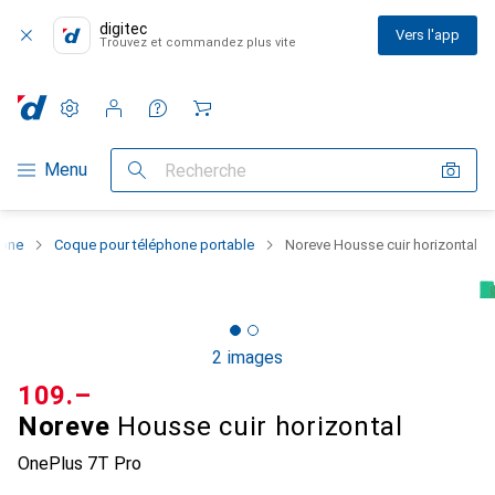
digitec
Vers l'app
Trouvez et commandez plus vite
Paramètres
Compte client
Listes de comparaison
Listes d'envies
Panier
Navigation par catégorie
Menu
Recherche
hone
Coque pour téléphone portable
Noreve Housse cuir horizontal
2 images
CHF
109.–
Noreve
Housse cuir horizontal
OnePlus 7T Pro