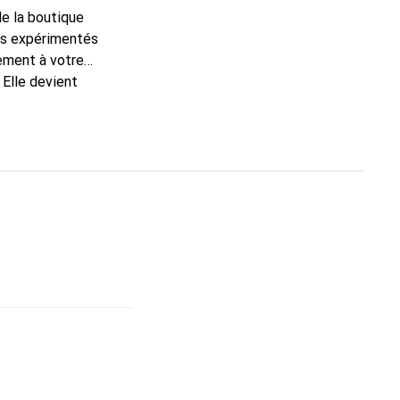
de la boutique
ns expérimentés
tement à votre
 Elle devient
nue
une clientèle