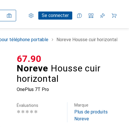
Paramètres
Compte client
Listes de comparaison
Listes d'envies
Panier
Se connecter
pour téléphone portable
Noreve Housse cuir horizontal
CHF
67.90
Noreve
Housse cuir
horizontal
OnePlus 7T Pro
Marque
Évaluations
Plus de produits
Noreve