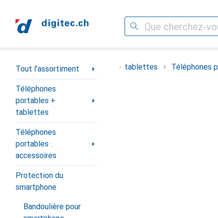
Recherche
Navigation par catégorie
ortiment
Téléphones portables + tablettes
Téléphones po
Tout l'assortiment
Téléphones
portables +
tablettes
Téléphones
portables :
accessoires
Protection du
smartphone
Bandoulière pour