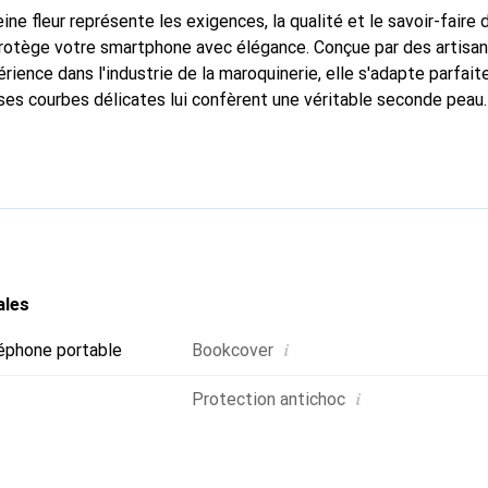
ine fleur représente les exigences, la qualité et le savoir-faire 
 protège votre smartphone avec élégance. Conçue par des artisa
rience dans l'industrie de la maroquinerie, elle s'adapte parfai
ses courbes délicates lui confèrent une véritable seconde peau.
dispensable pour votre smartphone. La marque Noreve est recon
ses produits de haute qualité et constitue un choix fiable pour 
ales
i
éphone portable
Bookcover
i
Protection antichoc