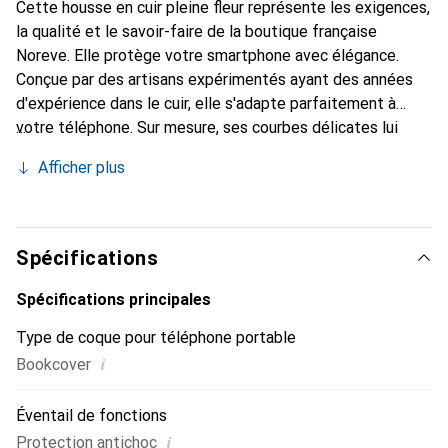
Cette housse en cuir pleine fleur représente les exigences,
la qualité et le savoir-faire de la boutique française
Noreve. Elle protège votre smartphone avec élégance.
Conçue par des artisans expérimentés ayant des années
d'expérience dans le cuir, elle s'adapte parfaitement à
votre téléphone. Sur mesure, ses courbes délicates lui
confèrent une véritable seconde peau. Elle devient
Afficher plus
l'accessoire chic et indispensable pour votre smartphone.
La marque Noreve est reconnue internationalement pour
ses produits de haute qualité et constitue un choix fiable
pour une clientèle exigeante.
Spécifications
Spécifications principales
Type de coque pour téléphone portable
i
Bookcover
Éventail de fonctions
i
Protection antichoc