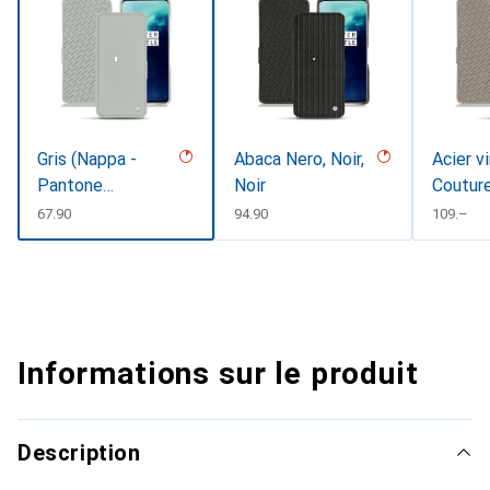
Gris (Nappa -
Abaca Nero, Noir,
Acier v
Pantone
Noir
Coutur
#c1c6c8)
CHF
67.90
CHF
94.90
CHF
109.–
Informations sur le produit
Description