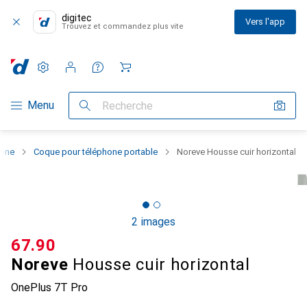
digitec
Vers l'app
Trouvez et commandez plus vite
Paramètres
Compte client
Listes de comparaison
Listes d'envies
Panier
Navigation par catégorie
Menu
Recherche
hone
Coque pour téléphone portable
Noreve Housse cuir horizontal
2 images
CHF
67.90
Noreve
Housse cuir horizontal
OnePlus 7T Pro