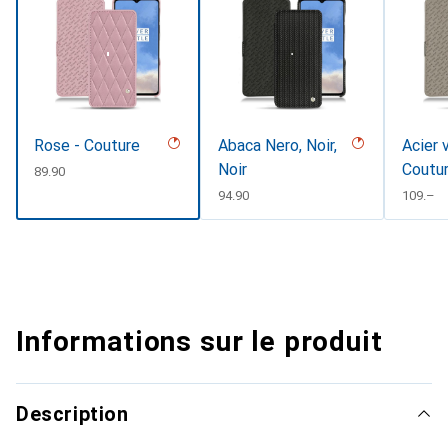
Rose - Couture
Abaca Nero, Noir,
Acier 
Noir
Coutu
CHF
89.90
CHF
94.90
CHF
109.–
Informations sur le produit
Description