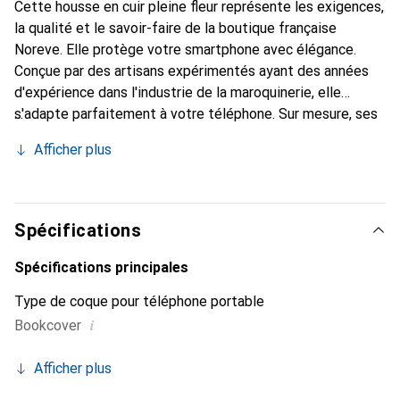
Cette housse en cuir pleine fleur représente les exigences,
la qualité et le savoir-faire de la boutique française
Noreve. Elle protège votre smartphone avec élégance.
Conçue par des artisans expérimentés ayant des années
d'expérience dans l'industrie de la maroquinerie, elle
s'adapte parfaitement à votre téléphone. Sur mesure, ses
courbes raffinées lui confèrent une véritable seconde peau.
Afficher plus
Elle devient un accessoire chic et indispensable pour votre
smartphone. La marque Noreve est reconnue
internationalement pour ses produits de haute qualité et
constitue un choix fiable pour une clientèle exigeante.
Spécifications
Spécifications principales
Type de coque pour téléphone portable
i
Bookcover
Afficher plus