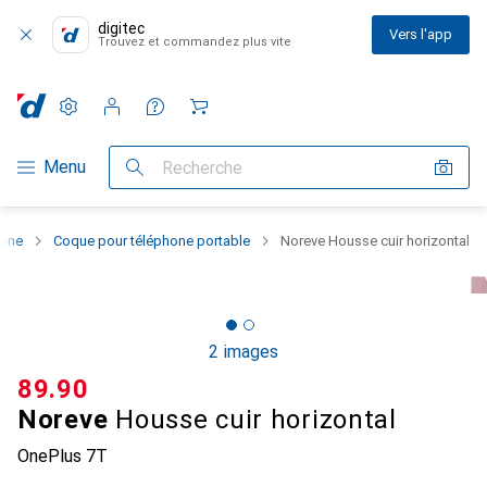
digitec
Vers l'app
Trouvez et commandez plus vite
Paramètres
Compte client
Listes de comparaison
Listes d'envies
Panier
Navigation par catégorie
Menu
Recherche
hone
Coque pour téléphone portable
Noreve Housse cuir horizontal
2 images
CHF
89.90
Noreve
Housse cuir horizontal
OnePlus 7T