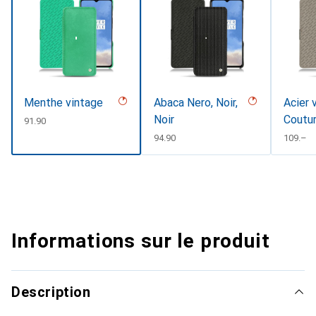
Menthe vintage
Abaca Nero, Noir,
Acier 
Noir
Coutu
CHF
91.90
CHF
94.90
CHF
109.–
Informations sur le produit
Description