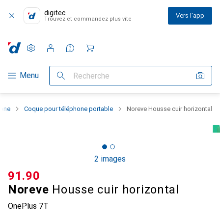
digitec
Vers l'app
Trouvez et commandez plus vite
Paramètres
Compte client
Listes de comparaison
Listes d'envies
Panier
Navigation par catégorie
Menu
Recherche
hone
Coque pour téléphone portable
Noreve Housse cuir horizontal
2 images
CHF
91.90
Noreve
Housse cuir horizontal
OnePlus 7T