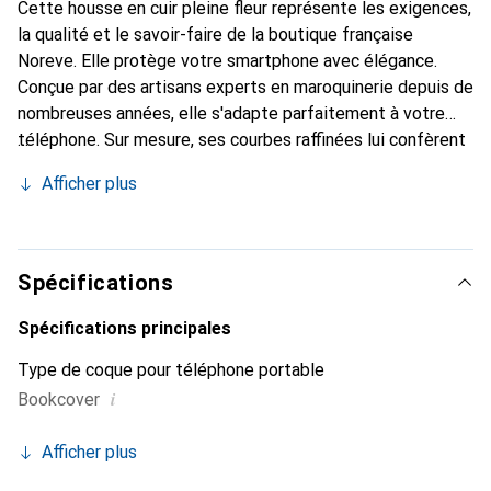
Cette housse en cuir pleine fleur représente les exigences,
la qualité et le savoir-faire de la boutique française
Noreve. Elle protège votre smartphone avec élégance.
Conçue par des artisans experts en maroquinerie depuis de
nombreuses années, elle s'adapte parfaitement à votre
téléphone. Sur mesure, ses courbes raffinées lui confèrent
une véritable seconde peau. Elle devient l'accessoire chic
Afficher plus
et indispensable de votre smartphone. Reconnaître
internationalement pour ses produits de haute qualité, la
marque Noreve est un choix sûr pour une clientèle
exigeante.
Spécifications
Spécifications principales
Type de coque pour téléphone portable
i
Bookcover
Afficher plus