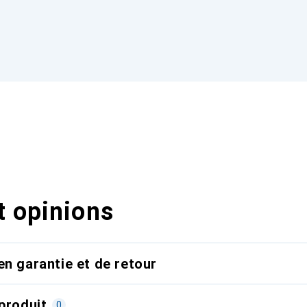
t opinions
en garantie et de retour
produit
0