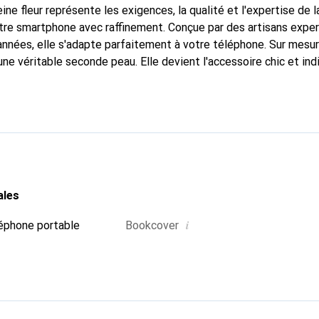
ine fleur représente les exigences, la qualité et l'expertise de 
tre smartphone avec raffinement. Conçue par des artisans expe
nnées, elle s'adapte parfaitement à votre téléphone. Sur mesur
une véritable seconde peau. Elle devient l'accessoire chic et in
 internationalement pour ses produits de haute qualité, la mar
tèle exigeante.
ales
i
éphone portable
Bookcover