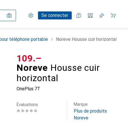
Paramètres
Compte client
Listes de comparaison
Listes d'envies
Panier
Se connecter
pour téléphone portable
Noreve Housse cuir horizontal
CHF
109.–
Noreve
Housse cuir
horizontal
OnePlus 7T
Marque
Évaluations
Plus de produits
Noreve