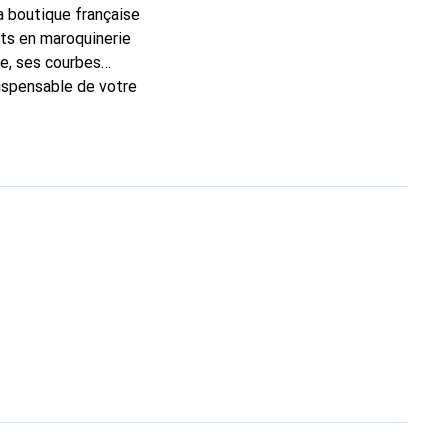
la boutique française
rts en maroquinerie
e, ses courbes
dispensable de votre
que Noreve est un