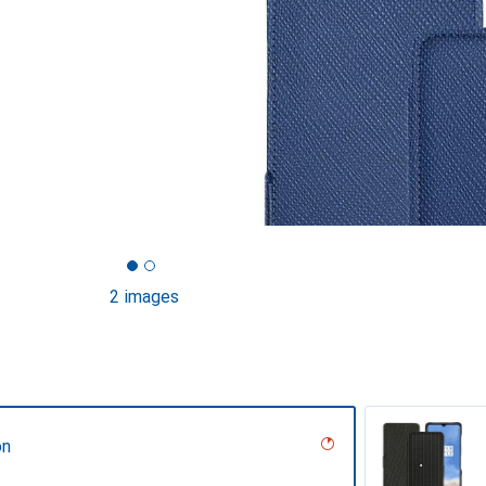
2 images
on