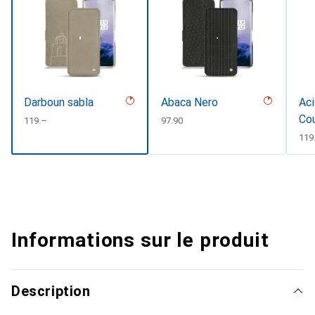
Darboun sabla
Abaca Nero
Aci
Co
CHF
119.–
CHF
97.90
CH
119
Informations sur le produit
Description