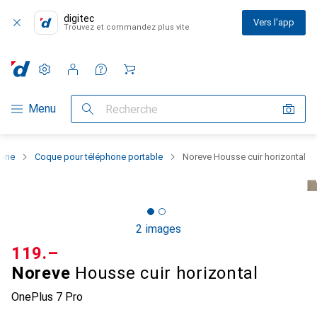
digitec
Vers l'app
Trouvez et commandez plus vite
Paramètres
Compte client
Listes de comparaison
Listes d'envies
Panier
Navigation par catégorie
Menu
Recherche
hone
Coque pour téléphone portable
Noreve Housse cuir horizontal
2 images
CHF
119.–
Noreve
Housse cuir horizontal
OnePlus 7 Pro