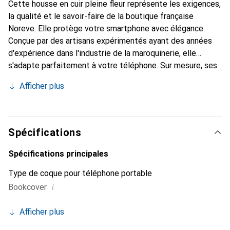
Cette housse en cuir pleine fleur représente les exigences,
la qualité et le savoir-faire de la boutique française
Noreve. Elle protège votre smartphone avec élégance.
Conçue par des artisans expérimentés ayant des années
d'expérience dans l'industrie de la maroquinerie, elle
s'adapte parfaitement à votre téléphone. Sur mesure, ses
courbes raffinées lui confèrent une véritable seconde peau.
Afficher plus
Elle devient l'accessoire chic et incontournable pour votre
smartphone. Reconnaissable à l'international pour ses
produits de haute qualité, la marque Noreve est un choix
fiable pour une clientèle exigeante.
Spécifications
Spécifications principales
Type de coque pour téléphone portable
i
Bookcover
Afficher plus