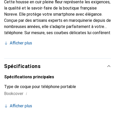
Cette housse en cuir pleine fleur représente les exigences,
la qualité et le savoir-faire de la boutique française
Noreve. Elle protège votre smartphone avec élégance.
Conçue par des artisans experts en maroquinerie depuis de
nombreuses années, elle s'adapte parfaitement à votre
téléphone. Sur mesure, ses courbes délicates lui confèrent
une véritable seconde peau. Elle devient l'accessoire chic
Afficher plus
et indispensable pour votre smartphone. Reconnaître
internationalement pour ses produits de haute qualité, la
marque Noreve est un choix sûr pour une clientèle
exigeante.
Spécifications
Spécifications principales
Type de coque pour téléphone portable
i
Bookcover
Afficher plus