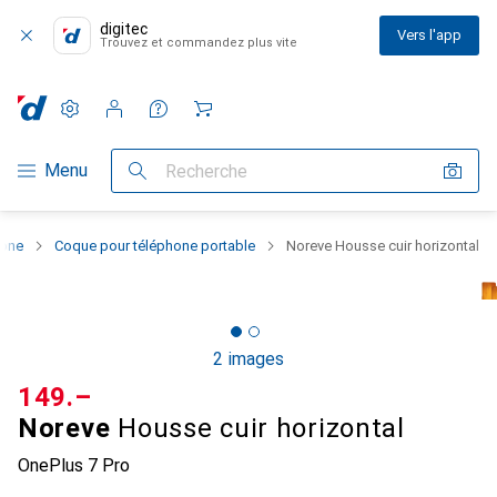
digitec
Vers l'app
Trouvez et commandez plus vite
Paramètres
Compte client
Listes de comparaison
Listes d'envies
Panier
Navigation par catégorie
Menu
Recherche
hone
Coque pour téléphone portable
Noreve Housse cuir horizontal
2 images
CHF
149.–
Noreve
Housse cuir horizontal
OnePlus 7 Pro