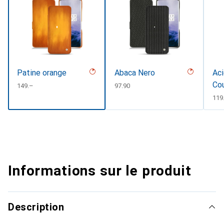
Patine orange
Abaca Nero
Aci
Co
CHF
149.–
CHF
97.90
CH
119
Informations sur le produit
Description