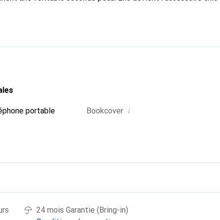
Reconnaissable à l'international pour ses produits de haute qual
 pour une clientèle exigeante.
ales
i
éphone portable
Bookcover
urs
24 mois Garantie (Bring-in)