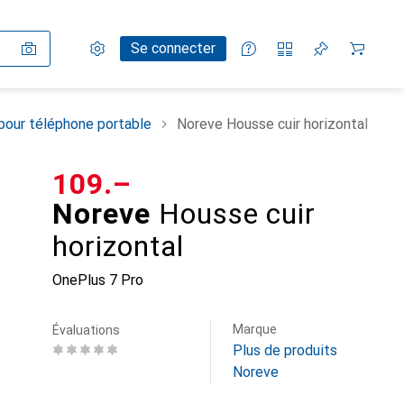
Paramètres
Compte client
Listes de comparaison
Listes d'envies
Panier
Se connecter
pour téléphone portable
Noreve Housse cuir horizontal
CHF
109.–
Noreve
Housse cuir
horizontal
OnePlus 7 Pro
Marque
Évaluations
Plus de produits
Noreve