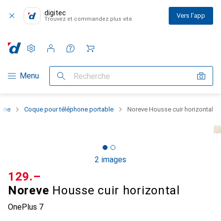
digitec
Vers l'app
Trouvez et commandez plus vite
Paramètres
Compte client
Listes de comparaison
Listes d'envies
Panier
Navigation par catégorie
Menu
Recherche
hone
Coque pour téléphone portable
Noreve Housse cuir horizontal
2 images
CHF
129.–
Noreve
Housse cuir horizontal
OnePlus 7