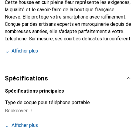
Cette housse en cuir pleine fleur représente les exigences,
la qualité et le savoir-faire de la boutique française
Noreve. Elle protège votre smartphone avec raffinement.
Conçue par des artisans experts en maroquinerie depuis de
nombreuses années, elle s'adapte parfaitement à votre
téléphone. Sur mesure, ses courbes délicates lui confèrent
une véritable seconde peau. Elle devient l'accessoire chic
Afficher plus
et indispensable pour votre smartphone. Reconnaître
internationalement pour ses produits de haute qualité, la
marque Noreve est un choix sûr pour une clientèle
exigeante.
Spécifications
Spécifications principales
Type de coque pour téléphone portable
i
Bookcover
Afficher plus