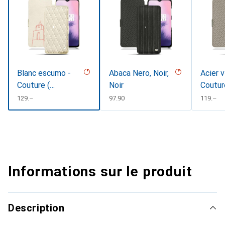
Blanc escumo -
Abaca Nero, Noir,
Acier v
Couture (
Noir
Coutur
Pantone
CHF
129.–
CHF
97.90
CHF
119.–
#D6D6D1 )
Informations sur le produit
Description