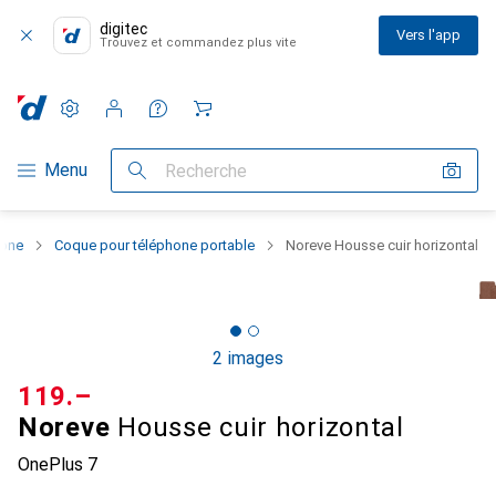
digitec
Vers l'app
Trouvez et commandez plus vite
Paramètres
Compte client
Listes de comparaison
Listes d'envies
Panier
Navigation par catégorie
Menu
Recherche
hone
Coque pour téléphone portable
Noreve Housse cuir horizontal
2 images
CHF
119.–
Noreve
Housse cuir horizontal
OnePlus 7