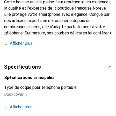
Cette housse en cuir pleine fleur représente les exigences,
la qualité et l'expertise de la boutique française Noreve.
Elle protège votre smartphone avec élégance. Conçue par
des artisans experts en maroquinerie depuis de
nombreuses années, elle s'adapte parfaitement à votre
téléphone. Sur mesure, ses courbes délicates lui confèrent
une véritable seconde peau. Elle devient un accessoire
Afficher plus
chic et indispensable pour votre smartphone. Reconnaître
internationalement pour ses produits de haute qualité, la
marque Noreve est un choix sûr pour une clientèle
exigeante.
Spécifications
Spécifications principales
Type de coque pour téléphone portable
i
Bookcover
Afficher plus