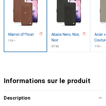
Marron d??licat
Abaca Nero, Noir,
Acier v
Noir
Coutur
CHF
119.–
CHF
97.90
CHF
119.–
Informations sur le produit
Description