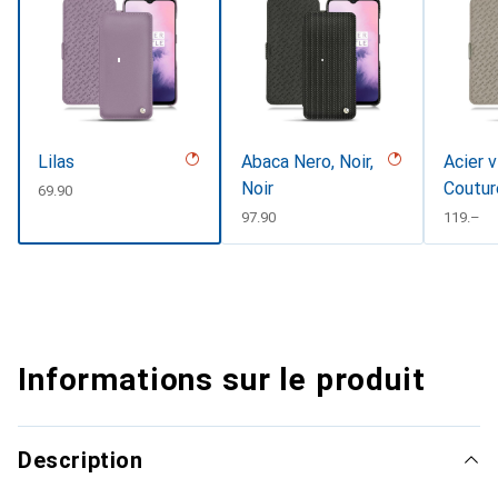
Lilas
Abaca Nero, Noir,
Acier v
Noir
Coutur
CHF
69.90
CHF
97.90
CHF
119.–
Informations sur le produit
Description