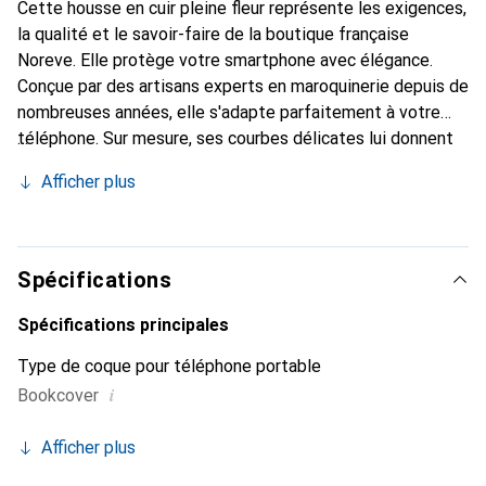
Cette housse en cuir pleine fleur représente les exigences,
la qualité et le savoir-faire de la boutique française
Noreve. Elle protège votre smartphone avec élégance.
Conçue par des artisans experts en maroquinerie depuis de
nombreuses années, elle s'adapte parfaitement à votre
téléphone. Sur mesure, ses courbes délicates lui donnent
une véritable seconde peau. Elle devient l'accessoire chic
Afficher plus
et indispensable pour votre smartphone. Reconnaître
internationalement pour ses produits de haute qualité, la
marque Noreve est un choix sûr pour une clientèle
exigeante.
Spécifications
Spécifications principales
Type de coque pour téléphone portable
i
Bookcover
Afficher plus