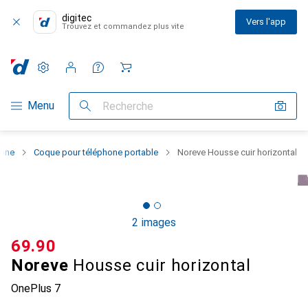
digitec
Vers l'app
Trouvez et commandez plus vite
Paramètres
Compte client
Listes de comparaison
Listes d'envies
Panier
Navigation par catégorie
Menu
Recherche
hone
Coque pour téléphone portable
Noreve Housse cuir horizontal
2 images
CHF
69.90
Noreve
Housse cuir horizontal
OnePlus 7