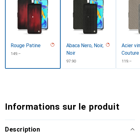
Rouge Patine
Abaca Nero, Noir,
Acier vi
Noir
Couture
CHF
149.–
CHF
97.90
CHF
119.–
Informations sur le produit
Description