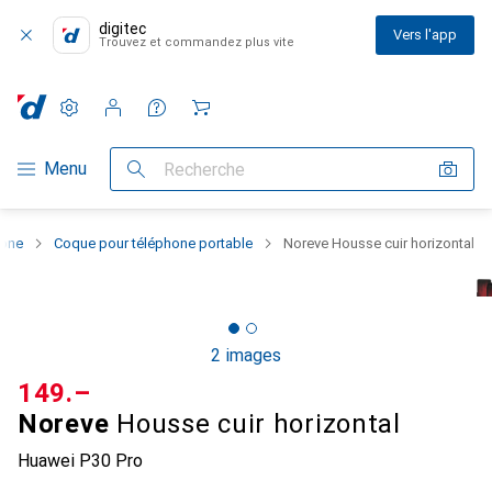
digitec
Vers l'app
Trouvez et commandez plus vite
Paramètres
Compte client
Listes de comparaison
Listes d'envies
Panier
Navigation par catégorie
Menu
Recherche
hone
Coque pour téléphone portable
Noreve Housse cuir horizontal
2 images
CHF
149.–
Noreve
Housse cuir horizontal
Huawei P30 Pro