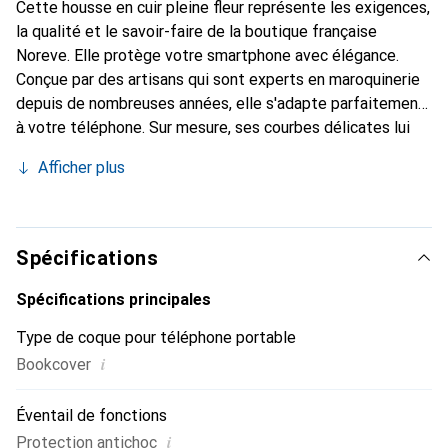
Cette housse en cuir pleine fleur représente les exigences,
la qualité et le savoir-faire de la boutique française
Noreve. Elle protège votre smartphone avec élégance.
Conçue par des artisans qui sont experts en maroquinerie
depuis de nombreuses années, elle s'adapte parfaitement
à votre téléphone. Sur mesure, ses courbes délicates lui
confèrent une véritable seconde peau. Elle devient
Afficher plus
l'accessoire chic et indispensable de votre smartphone.
Reconnaître internationalement pour ses produits de
haute qualité, la marque Noreve est un choix sûr pour une
clientèle exigeante.
Spécifications
Spécifications principales
Type de coque pour téléphone portable
i
Bookcover
Éventail de fonctions
i
Protection antichoc