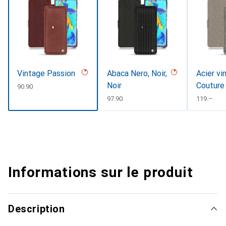
Vintage Passion
Abaca Nero, Noir,
Acier vi
Noir
Couture
CHF
90.90
CHF
97.90
CHF
119.–
Informations sur le produit
Description