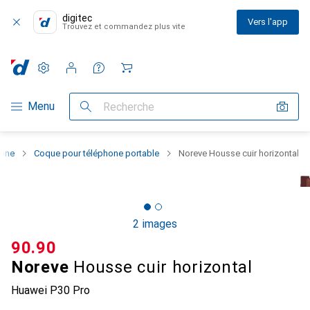
digitec
Vers l'app
Trouvez et commandez plus vite
Paramètres
Compte client
Listes de comparaison
Listes d'envies
Panier
Navigation par catégorie
Menu
Recherche
hone
Coque pour téléphone portable
Noreve Housse cuir horizontal
2 images
CHF
90.90
Noreve
Housse cuir horizontal
Huawei P30 Pro