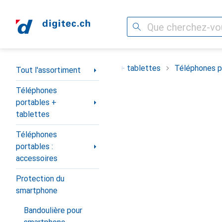
Recherche
Navigation par catégorie
ortiment
Téléphones portables + tablettes
Téléphones po
Tout l'assortiment
Téléphones
portables +
tablettes
Téléphones
portables :
accessoires
Protection du
smartphone
Bandoulière pour