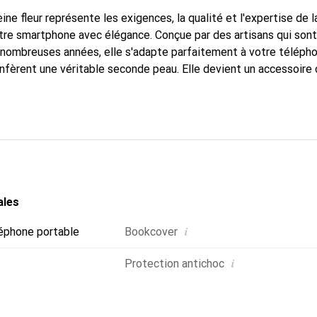
ine fleur représente les exigences, la qualité et l'expertise de 
tre smartphone avec élégance. Conçue par des artisans qui son
nombreuses années, elle s'adapte parfaitement à votre télépho
onfèrent une véritable seconde peau. Elle devient un accessoire 
nu internationalement pour ses produits de haute qualité, la 
tèle exigeante.
ales
i
éphone portable
Bookcover
i
Protection antichoc