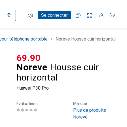
Paramètres
Compte client
Listes de comparaison
Listes d'envies
Panier
Se connecter
pour téléphone portable
Noreve Housse cuir horizontal
CHF
69.90
Noreve
Housse cuir
horizontal
Huawei P30 Pro
Marque
Évaluations
Plus de produits
Noreve