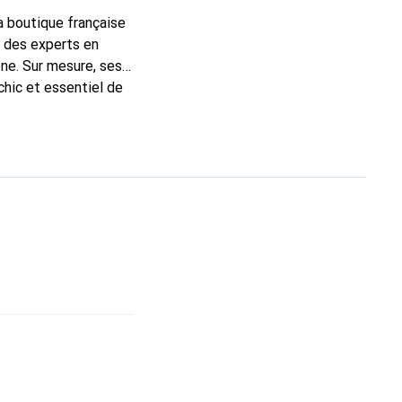
la boutique française
t des experts en
ne. Sur mesure, ses
chic et essentiel de
marque Noreve est un