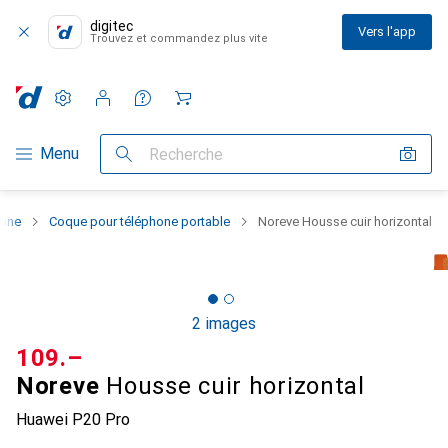
digitec
Vers l'app
Trouvez et commandez plus vite
Paramètres
Compte client
Listes de comparaison
Listes d'envies
Panier
Navigation par catégorie
Menu
Recherche
hone
Coque pour téléphone portable
Noreve Housse cuir horizontal
2 images
CHF
109.–
Noreve
Housse cuir horizontal
Huawei P20 Pro