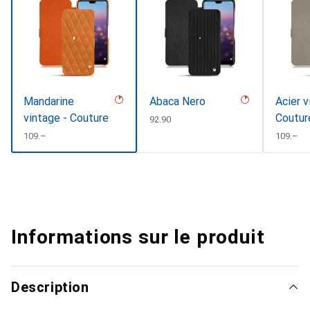
Mandarine
Abaca Nero
Acier v
vintage - Couture
Coutur
CHF
92.90
CHF
109.–
CHF
109.–
Informations sur le produit
Description