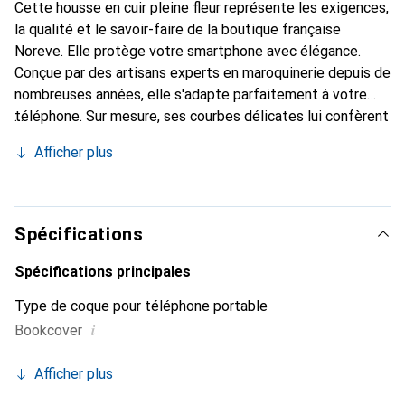
Cette housse en cuir pleine fleur représente les exigences,
la qualité et le savoir-faire de la boutique française
Noreve. Elle protège votre smartphone avec élégance.
Conçue par des artisans experts en maroquinerie depuis de
nombreuses années, elle s'adapte parfaitement à votre
téléphone. Sur mesure, ses courbes délicates lui confèrent
une véritable seconde peau. Elle devient l'accessoire chic
Afficher plus
et indispensable pour votre smartphone. Reconnaître
internationalement pour ses produits de haute qualité, la
marque Noreve est un choix sûr pour une clientèle
exigeante.
Spécifications
Spécifications principales
Type de coque pour téléphone portable
i
Bookcover
Afficher plus