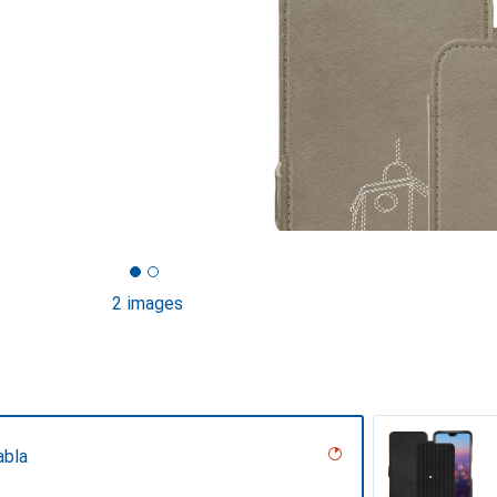
2 images
abla