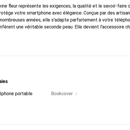
ine fleur représente les exigences, la qualité et le savoir-faire 
protège votre smartphone avec élégance. Conçue par des artisa
nombreuses années, elle s'adapte parfaitement à votre télépho
nfèrent une véritable seconde peau. Elle devient l'accessoire ch
connaître internationalement pour ses produits de haute quali
e clientèle exigeante.
ales
i
éphone portable
Bookcover