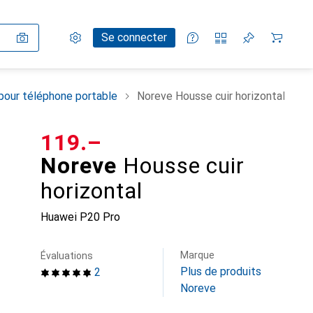
Paramètres
Compte client
Listes de comparaison
Listes d'envies
Panier
Se connecter
pour téléphone portable
Noreve Housse cuir horizontal
CHF
119.–
Noreve
Housse cuir
horizontal
Huawei P20 Pro
Marque
Évaluations
Plus de produits
2
Noreve