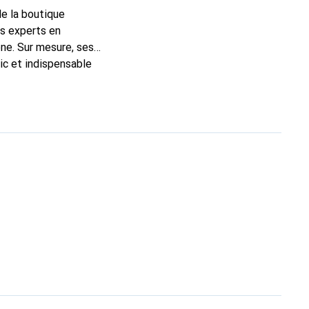
de la boutique
ns experts en
ne. Sur mesure, ses
ic et indispensable
té, la marque Noreve