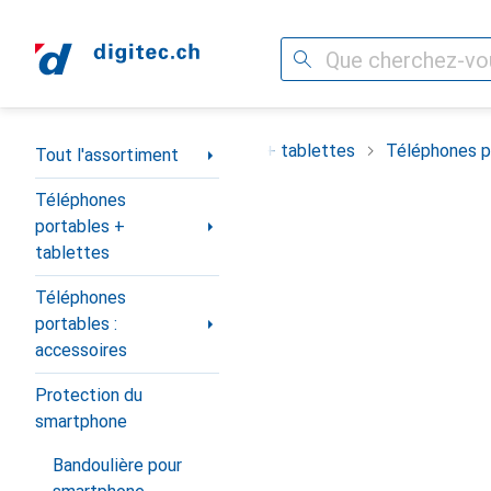
Recherche
Navigation par catégorie
ortiment
Téléphones portables + tablettes
Téléphones po
Tout l'assortiment
Téléphones
portables +
tablettes
Téléphones
portables :
accessoires
Protection du
smartphone
Bandoulière pour