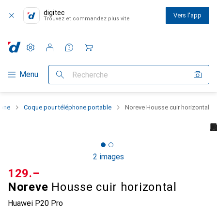
digitec
Vers l'app
Trouvez et commandez plus vite
Paramètres
Compte client
Listes de comparaison
Listes d'envies
Panier
Navigation par catégorie
Menu
Recherche
hone
Coque pour téléphone portable
Noreve Housse cuir horizontal
2 images
CHF
129.–
Noreve
Housse cuir horizontal
Huawei P20 Pro