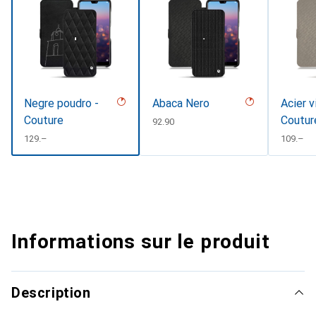
Negre poudro -
Abaca Nero
Acier v
Couture
Coutur
CHF
92.90
CHF
129.–
CHF
109.–
Informations sur le produit
Description