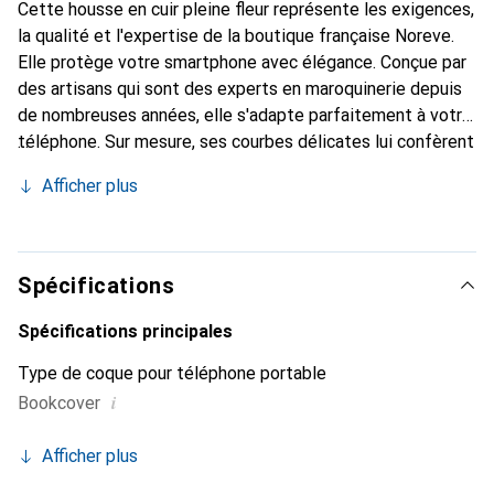
Cette housse en cuir pleine fleur représente les exigences,
la qualité et l'expertise de la boutique française Noreve.
Elle protège votre smartphone avec élégance. Conçue par
des artisans qui sont des experts en maroquinerie depuis
de nombreuses années, elle s'adapte parfaitement à votre
téléphone. Sur mesure, ses courbes délicates lui confèrent
une véritable seconde peau. Elle devient un accessoire
Afficher plus
chic et indispensable pour votre smartphone.
Reconnaissable à l'international pour ses produits de haute
qualité, la marque Noreve est un choix sûr pour une
clientèle exigeante.
Spécifications
Spécifications principales
Type de coque pour téléphone portable
i
Bookcover
Afficher plus