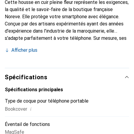
Cette housse en cuir pleine fleur représente les exigences,
la qualité et le savoir-faire de la boutique française
Noreve. Elle protège votre smartphone avec élégance.
Conçue par des artisans expérimentés ayant des années
d'expérience dans l'industrie de la maroquinerie, elle
s'adapte parfaitement à votre téléphone. Sur mesure, ses
courbes délicates lui confèrent une véritable seconde
Afficher plus
peau. Elle devient l'accessoire chic et indispensable pour
votre smartphone. Reconnaître internationalement pour
ses produits de haute qualité, la marque Noreve est un
choix fiable pour une clientèle exigeante.
Spécifications
Spécifications principales
Type de coque pour téléphone portable
i
Bookcover
Éventail de fonctions
MagSafe