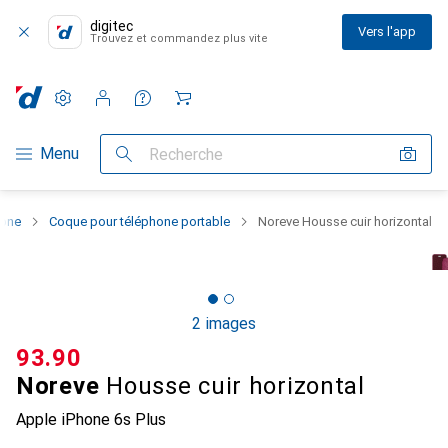
digitec
Vers l'app
Trouvez et commandez plus vite
Paramètres
Compte client
Listes de comparaison
Listes d'envies
Panier
Navigation par catégorie
Menu
Recherche
hone
Coque pour téléphone portable
Noreve Housse cuir horizontal
2 images
CHF
93.90
Noreve
Housse cuir horizontal
Apple iPhone 6s Plus