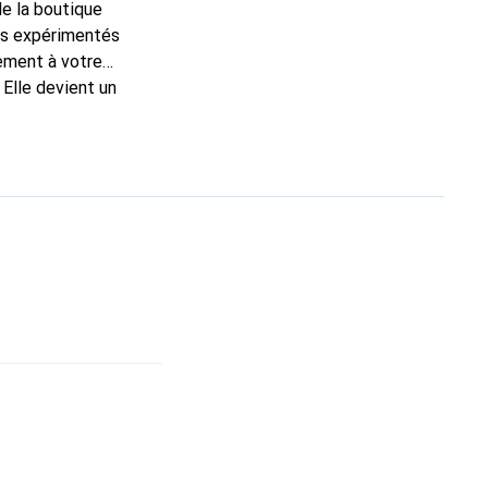
de la boutique
ns expérimentés
tement à votre
 Elle devient un
ue internationalement
ante.