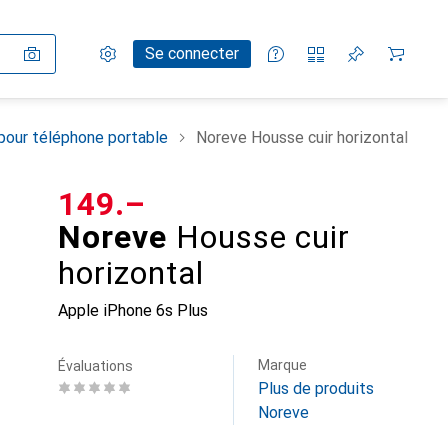
Paramètres
Compte client
Listes de comparaison
Listes d'envies
Panier
Se connecter
pour téléphone portable
Noreve Housse cuir horizontal
CHF
149.–
Noreve
Housse cuir
horizontal
Apple iPhone 6s Plus
Marque
Évaluations
Plus de produits
Noreve