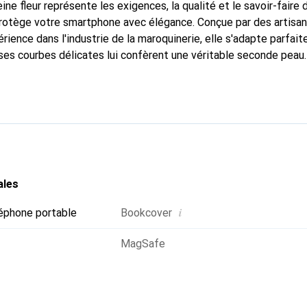
ine fleur représente les exigences, la qualité et le savoir-faire 
 protège votre smartphone avec élégance. Conçue par des artisa
rience dans l'industrie de la maroquinerie, elle s'adapte parfai
ses courbes délicates lui confèrent une véritable seconde peau.
ispensable pour votre smartphone. La marque Noreve est reconn
te qualité et constitue un choix fiable pour une clientèle exige
ales
i
éphone portable
Bookcover
MagSafe