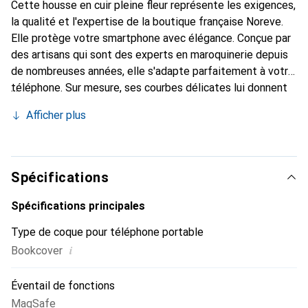
Cette housse en cuir pleine fleur représente les exigences,
la qualité et l'expertise de la boutique française Noreve.
Elle protège votre smartphone avec élégance. Conçue par
des artisans qui sont des experts en maroquinerie depuis
de nombreuses années, elle s'adapte parfaitement à votre
téléphone. Sur mesure, ses courbes délicates lui donnent
une véritable seconde peau. Elle devient l'accessoire chic
Afficher plus
et indispensable de votre smartphone. Reconnaître
internationalement pour ses produits de haute qualité, la
marque Noreve est un choix sûr pour une clientèle
exigeante.
Spécifications
Spécifications principales
Type de coque pour téléphone portable
i
Bookcover
Éventail de fonctions
MagSafe