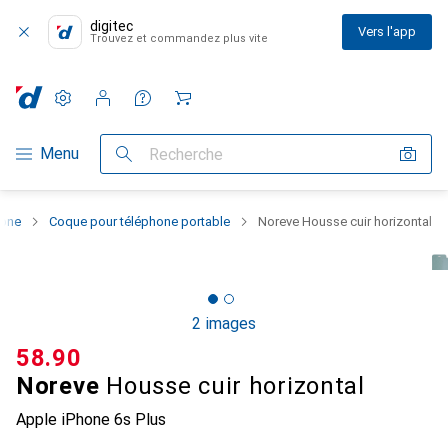
digitec
Vers l'app
Trouvez et commandez plus vite
Paramètres
Compte client
Listes de comparaison
Listes d'envies
Panier
Navigation par catégorie
Menu
Recherche
hone
Coque pour téléphone portable
Noreve Housse cuir horizontal
2 images
CHF
58.90
Noreve
Housse cuir horizontal
Apple iPhone 6s Plus