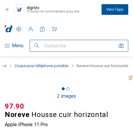
digitec
Vers l'app
Trouvez et commandez plus vite
Paramètres
Compte client
Listes de comparaison
Listes d'envies
Panier
Navigation par catégorie
Menu
Recherche
hone
Coque pour téléphone portable
Noreve Housse cuir horizontal
2 images
CHF
97.90
Noreve
Housse cuir horizontal
Apple iPhone 11 Pro