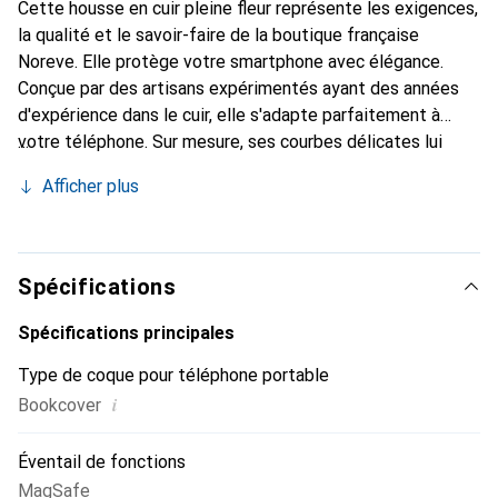
Cette housse en cuir pleine fleur représente les exigences,
la qualité et le savoir-faire de la boutique française
Noreve. Elle protège votre smartphone avec élégance.
Conçue par des artisans expérimentés ayant des années
d'expérience dans le cuir, elle s'adapte parfaitement à
votre téléphone. Sur mesure, ses courbes délicates lui
donnent une véritable seconde peau. Elle devient un
Afficher plus
accessoire chic et indispensable pour votre smartphone.
Reconnaître internationalement pour ses produits de
haute qualité, la marque Noreve est un choix fiable pour
une clientèle exigeante.
Spécifications
Spécifications principales
Type de coque pour téléphone portable
i
Bookcover
Éventail de fonctions
MagSafe