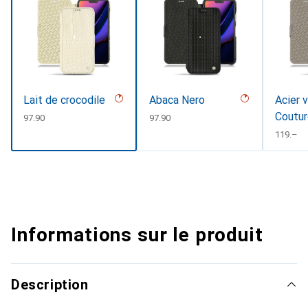
Lait de crocodile
Abaca Nero
Acier 
Coutu
CHF
97.90
CHF
97.90
CHF
119.–
Informations sur le produit
Description