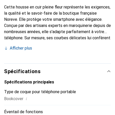
Cette housse en cuir pleine fleur représente les exigences,
la qualité et le savoir-faire de la boutique française
Noreve. Elle protège votre smartphone avec élégance.
Conçue par des artisans experts en maroquinerie depuis de
nombreuses années, elle s'adapte parfaitement à votre
téléphone. Sur mesure, ses courbes délicates lui confèrent
une véritable seconde peau. Elle devient l'accessoire chic
Afficher plus
et indispensable de votre smartphone. La marque Noreve
est reconnue internationalement pour ses produits de
haute qualité et constitue un choix fiable pour une
clientèle exigeante.
Spécifications
Spécifications principales
Type de coque pour téléphone portable
i
Bookcover
Éventail de fonctions