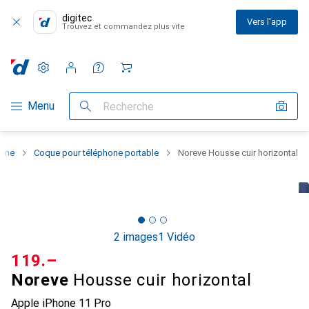
digitec
Vers l'app
Trouvez et commandez plus vite
Paramètres
Compte client
Listes de comparaison
Listes d'envies
Panier
Navigation par catégorie
Menu
Recherche
hone
Coque pour téléphone portable
Noreve Housse cuir horizontal
2 images
1 Vidéo
CHF
119.–
Noreve
Housse cuir horizontal
Apple iPhone 11 Pro