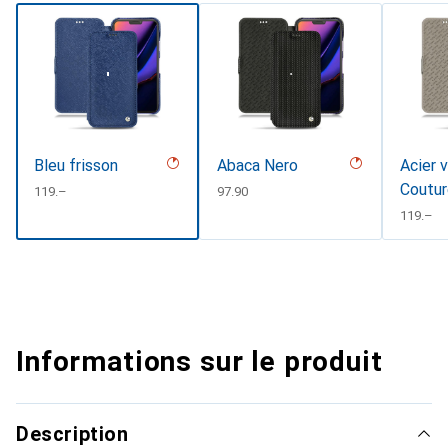
Bleu frisson
Abaca Nero
Acier 
Coutu
CHF
119.–
CHF
97.90
CHF
119.–
Informations sur le produit
Description