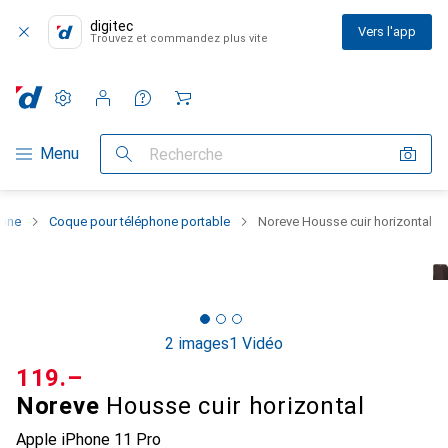
digitec
Vers l'app
Trouvez et commandez plus vite
Paramètres
Compte client
Listes de comparaison
Listes d'envies
Panier
Navigation par catégorie
Menu
Recherche
hone
Coque pour téléphone portable
Noreve Housse cuir horizontal
2 images
1 Vidéo
CHF
119.–
Noreve
Housse cuir horizontal
Apple iPhone 11 Pro