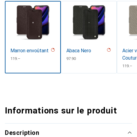
Marron envoûtant
Abaca Nero
Acier 
Coutu
CHF
119.–
CHF
97.90
CHF
119.–
Informations sur le produit
Description