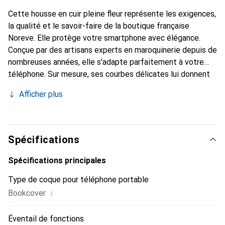
Cette housse en cuir pleine fleur représente les exigences,
la qualité et le savoir-faire de la boutique française
Noreve. Elle protège votre smartphone avec élégance.
Conçue par des artisans experts en maroquinerie depuis de
nombreuses années, elle s'adapte parfaitement à votre
téléphone. Sur mesure, ses courbes délicates lui donnent
une véritable seconde peau. Elle devient l'accessoire chic
Afficher plus
et indispensable de votre smartphone. Reconnaître
internationalement pour ses produits de haute qualité, la
marque Noreve est un choix sûr pour une clientèle
exigeante.
Spécifications
Spécifications principales
Type de coque pour téléphone portable
i
Bookcover
Éventail de fonctions