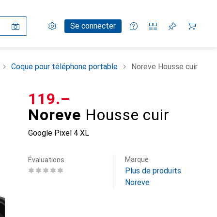
Paramètres
Compte client
Listes de comparaison
Listes d'envies
Panier
Se connecter
Coque pour téléphone portable
Noreve Housse cuir
CHF
119.–
Noreve
Housse cuir
Google Pixel 4 XL
Marque
Évaluations
Plus de produits
Noreve