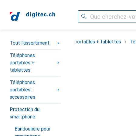
Recherche
Navigation par catégorie
Tout l'assortiment
Téléphones portables + tablettes
Té
Tout l'assortiment
Téléphones
portables +
tablettes
Téléphones
portables :
accessoires
Protection du
smartphone
Bandoulière pour