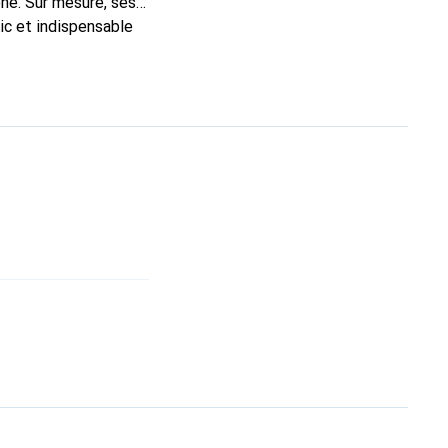
ne. Sur mesure, ses
ic et indispensable
té, la marque Noreve