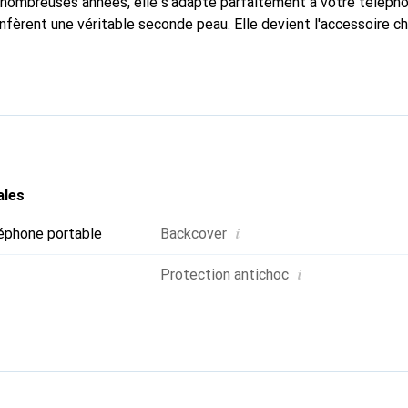
nombreuses années, elle s'adapte parfaitement à votre télépho
nfèrent une véritable seconde peau. Elle devient l'accessoire ch
connaître internationalement pour ses produits de haute quali
e clientèle exigeante.
ales
i
éphone portable
Backcover
i
Protection antichoc