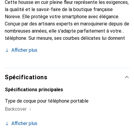
Cette housse en cuir pleine fleur représente les exigences,
la qualité et le savoir-faire de la boutique française
Noreve. Elle protège votre smartphone avec élégance.
Conçue par des artisans experts en maroquinerie depuis de
nombreuses années, elle s'adapte parfaitement à votre
téléphone. Sur mesure, ses courbes délicates lui donnent
une véritable seconde peau. Elle devient l'accessoire chic
Afficher plus
et indispensable de votre smartphone. Reconnu
internationalement pour ses produits de haute qualité, la
marque Noreve est un choix sûr pour une clientèle
exigeante.
Spécifications
Spécifications principales
Type de coque pour téléphone portable
i
Backcover
Afficher plus