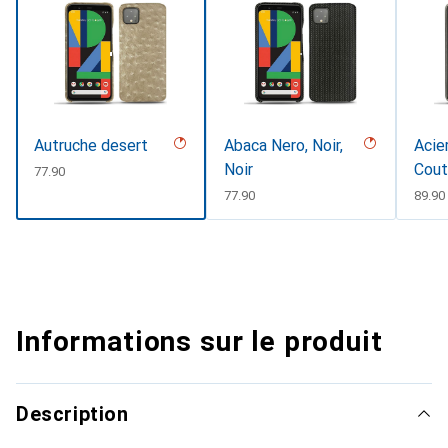
Autruche desert
Abaca Nero, Noir,
Acier
Noir
Cout
CHF
77.90
CHF
77.90
CHF
89.90
Informations sur le produit
Description