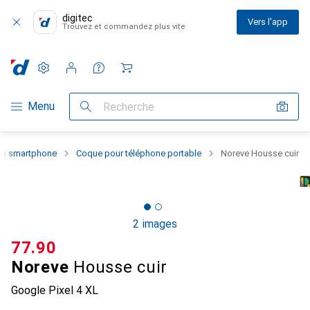
digitec
Vers l'app
Trouvez et commandez plus vite
Paramètres
Compte client
Listes de comparaison
Listes d'envies
Panier
Navigation par catégorie
Menu
Recherche
 du smartphone
Coque pour téléphone portable
Noreve Housse cuir
2 images
CHF
77.90
Noreve
Housse cuir
Google Pixel 4 XL