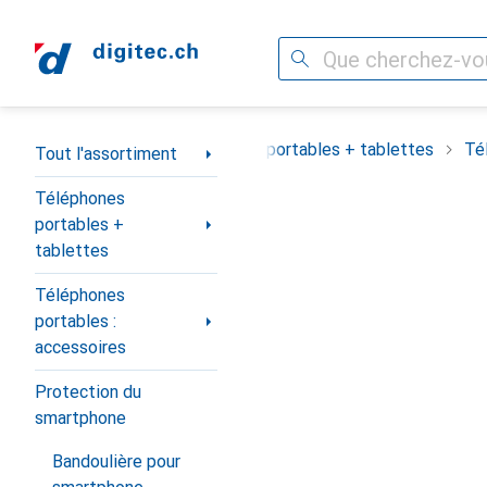
Recherche
Navigation par catégorie
Tout l'assortiment
Téléphones portables + tablettes
Té
Tout l'assortiment
Téléphones
portables +
tablettes
Téléphones
portables :
accessoires
Protection du
smartphone
Bandoulière pour