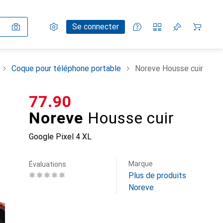
Paramètres
Compte client
Listes de comparaison
Listes d'envies
Panier
Se connecter
Coque pour téléphone portable
Noreve Housse cuir
CHF
77.90
Noreve
Housse cuir
Google Pixel 4 XL
Marque
Évaluations
Plus de produits
Noreve