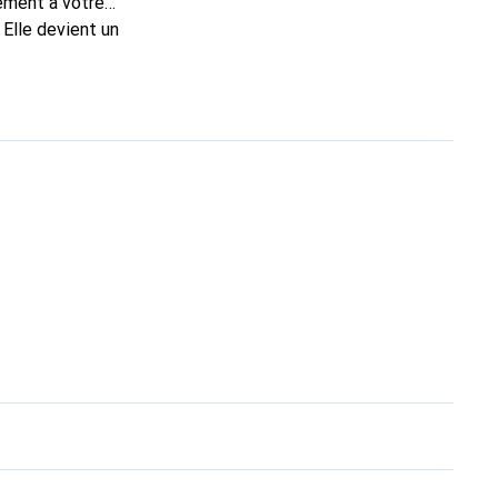
tement à votre
 Elle devient un
al pour ses produits