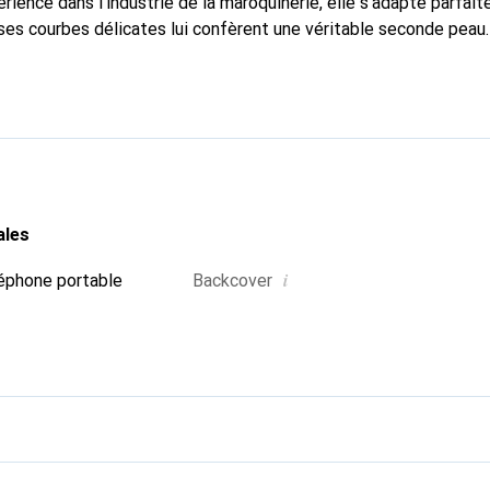
rience dans l'industrie de la maroquinerie, elle s'adapte parfai
ses courbes délicates lui confèrent une véritable seconde peau.
spensable pour votre smartphone. Reconnaissante à l'internation
que Noreve est un choix fiable pour une clientèle exigeante.
ales
i
éphone portable
Backcover