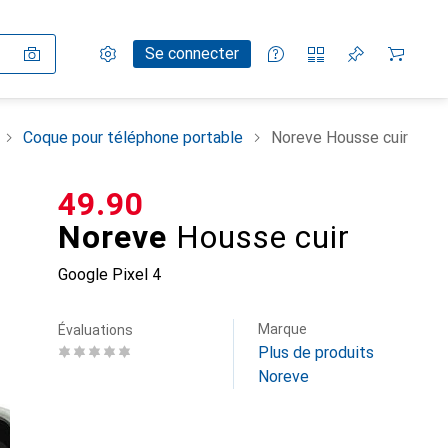
Paramètres
Compte client
Listes de comparaison
Listes d'envies
Panier
Se connecter
Coque pour téléphone portable
Noreve Housse cuir
CHF
49.90
Noreve
Housse cuir
Google Pixel 4
Marque
Évaluations
Plus de produits
Noreve