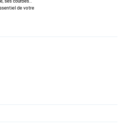
e, ses courbes
ssentiel de votre
que Noreve est un