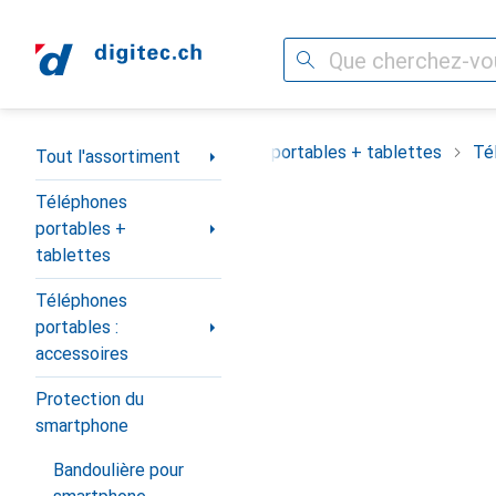
Recherche
Navigation par catégorie
Tout l'assortiment
Téléphones portables + tablettes
Té
Tout l'assortiment
Téléphones
portables +
tablettes
Téléphones
portables :
accessoires
Protection du
smartphone
Bandoulière pour