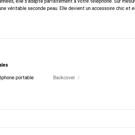
nnées, elle s'adapte parfaitement à votre téléphone. Sur mesur
une véritable seconde peau. Elle devient un accessoire chic et e
 internationalement pour ses produits de haute qualité, la mar
tèle exigeante.
ales
i
éphone portable
Backcover