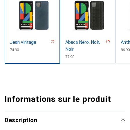
Jean vintage
Abaca Nero, Noir,
Anth
Noir
CHF
74.90
CHF
86.90
CHF
77.90
Informations sur le produit
Description