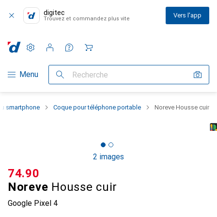
digitec
Vers l'app
Trouvez et commandez plus vite
Paramètres
Compte client
Listes de comparaison
Listes d'envies
Panier
Navigation par catégorie
Menu
Recherche
 du smartphone
Coque pour téléphone portable
Noreve Housse cuir
2 images
CHF
74.90
Noreve
Housse cuir
Google Pixel 4