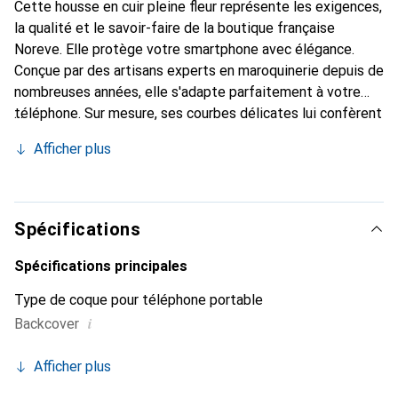
Cette housse en cuir pleine fleur représente les exigences,
la qualité et le savoir-faire de la boutique française
Noreve. Elle protège votre smartphone avec élégance.
Conçue par des artisans experts en maroquinerie depuis de
nombreuses années, elle s'adapte parfaitement à votre
téléphone. Sur mesure, ses courbes délicates lui confèrent
une véritable seconde peau. Elle devient l'accessoire chic
Afficher plus
et indispensable pour votre smartphone. Reconnaît
internationalement pour ses produits de haute qualité, la
marque Noreve est un choix sûr pour une clientèle
exigeante.
Spécifications
Spécifications principales
Type de coque pour téléphone portable
i
Backcover
Afficher plus