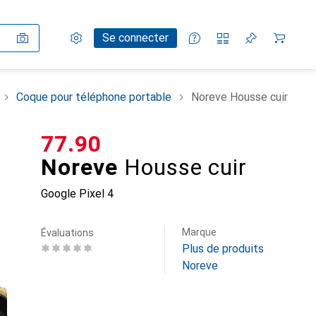
Paramètres
Compte client
Listes de comparaison
Listes d'envies
Panier
Se connecter
Coque pour téléphone portable
Noreve Housse cuir
CHF
77.90
Noreve
Housse cuir
Google Pixel 4
Marque
Évaluations
Plus de produits
Noreve