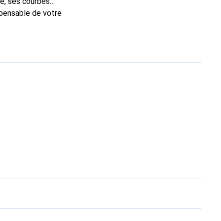
e, ses courbes
spensable de votre
que Noreve est un