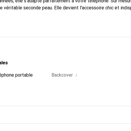
nnées, elle s'adapte parfaitement à votre téléphone. Sur mesur
e véritable seconde peau. Elle devient l'accessoire chic et indi
 internationalement pour ses produits de haute qualité, la mar
tèle exigeante.
ales
i
éphone portable
Backcover