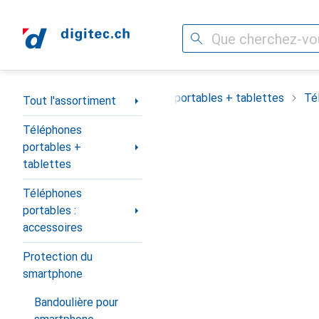
Recherche
Navigation par catégorie
Tout l'assortiment
Téléphones portables + tablettes
Té
Tout l'assortiment
Téléphones
portables +
tablettes
Téléphones
portables :
accessoires
Protection du
smartphone
Bandoulière pour