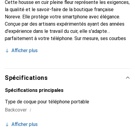
Cette housse en cuir pleine fleur représente les exigences,
la qualité et le savoir-faire de la boutique française
Noreve. Elle protège votre smartphone avec élégance.
Conçue par des artisans expérimentés ayant des années
d'expérience dans le travail du cuir, elle s'adapte
parfaitement à votre téléphone. Sur mesure, ses courbes
délicates lui confèrent une véritable seconde peau. Elle
Afficher plus
devient l'accessoire chic et indispensable pour votre
smartphone. Reconnaître internationalement pour ses
produits de haute qualité, la marque Noreve est un choix
fiable pour une clientèle exigeante.
Spécifications
Spécifications principales
Type de coque pour téléphone portable
i
Backcover
Afficher plus