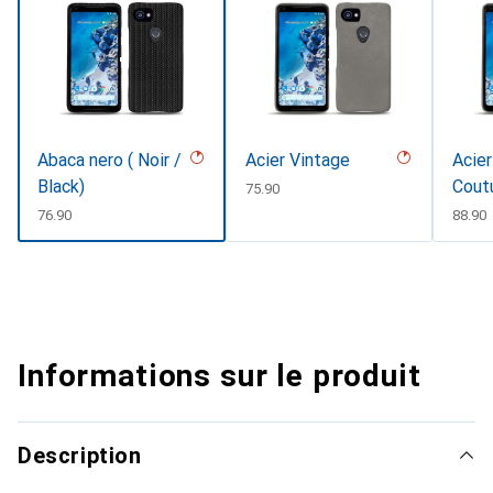
Abaca nero ( Noir /
Acier Vintage
Acier
Black)
Cout
CHF
75.90
CHF
76.90
CHF
88.90
Informations sur le produit
Description