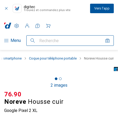
digitec
Vers l'app
Trouvez et commandez plus vite
Paramètres
Compte client
Listes de comparaison
Listes d'envies
Panier
Navigation par catégorie
Menu
Recherche
 du smartphone
Coque pour téléphone portable
Noreve Housse cuir
2 images
CHF
76.90
Noreve
Housse cuir
Google Pixel 2 XL