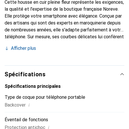
Cette housse en cuir pleine fleur représente les exigences,
la qualité et l'expertise de la boutique française Noreve.
Elle protège votre smartphone avec élégance. Conçue par
des artisans qui sont des experts en maroquinerie depuis
de nombreuses années, elle s'adapte parfaitement à votre
téléphone. Sur mesure, ses courbes délicates lui confèrent
une véritable seconde peau. Elle devient l'accessoire chic
Afficher plus
et indispensable de votre smartphone. Reconnaître
internationalement pour ses produits de haute qualité, la
marque Noreve est un choix sûr pour une clientèle
exigeante.
Spécifications
Spécifications principales
Type de coque pour téléphone portable
i
Backcover
Éventail de fonctions
i
Protection antichoc