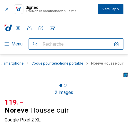
digitec
Vers l'app
Trouvez et commandez plus vite
Paramètres
Compte client
Listes de comparaison
Listes d'envies
Panier
Navigation par catégorie
Menu
Recherche
 du smartphone
Coque pour téléphone portable
Noreve Housse cuir
2 images
CHF
119.–
Noreve
Housse cuir
Google Pixel 2 XL