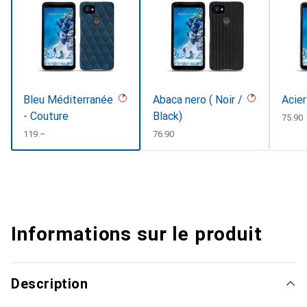
Bleu Méditerranée
Abaca nero ( Noir /
Acier
- Couture
Black)
CHF
75.90
CHF
119.–
CHF
76.90
Informations sur le produit
Description