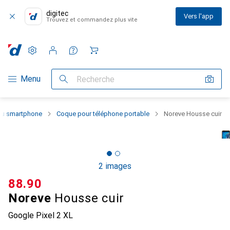
digitec
Vers l'app
Trouvez et commandez plus vite
Paramètres
Compte client
Listes de comparaison
Listes d'envies
Panier
Navigation par catégorie
Menu
Recherche
 du smartphone
Coque pour téléphone portable
Noreve Housse cuir
2 images
CHF
88.90
Noreve
Housse cuir
Google Pixel 2 XL