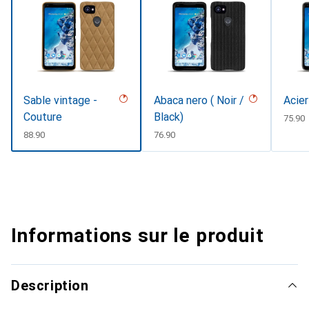
Sable vintage -
Abaca nero ( Noir /
Acier
Couture
Black)
CHF
75.90
CHF
88.90
CHF
76.90
Informations sur le produit
Description