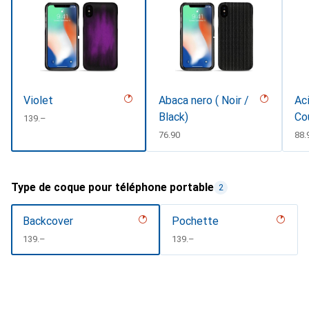
Violet
Abaca nero ( Noir /
Aci
Black)
Co
CHF
139.–
CHF
76.90
CH
88.
Type de coque pour téléphone portable
2
Backcover
Pochette
CHF
139.–
CHF
139.–