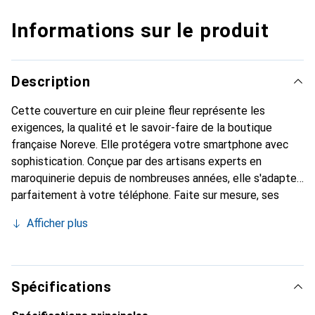
Informations sur le produit
Description
Cette couverture en cuir pleine fleur représente les
exigences, la qualité et le savoir-faire de la boutique
française Noreve. Elle protégera votre smartphone avec
sophistication. Conçue par des artisans experts en
maroquinerie depuis de nombreuses années, elle s'adapte
parfaitement à votre téléphone. Faite sur mesure, ses
courbes délicates lui confèrent une véritable seconde
Afficher plus
peau. Elle deviendra l'accessoire chic et indispensable de
votre smartphone. Reconnu internationalement pour ses
produits haut de gamme, la marque Noreve est un choix sûr
pour une clientèle exigeante.
Spécifications