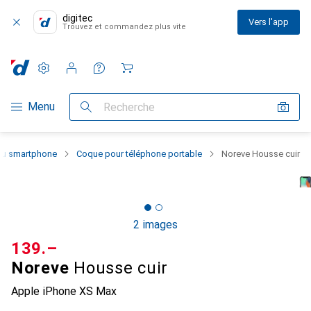
digitec
Vers l'app
Trouvez et commandez plus vite
Paramètres
Compte client
Listes de comparaison
Listes d'envies
Panier
Navigation par catégorie
Menu
Recherche
 du smartphone
Coque pour téléphone portable
Noreve Housse cuir
2 images
CHF
139.–
Noreve
Housse cuir
Apple iPhone XS Max