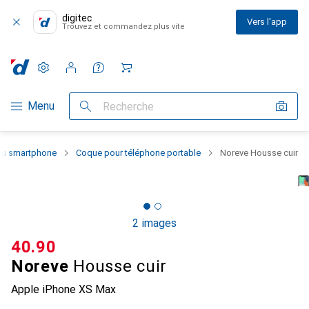
digitec
Vers l'app
Trouvez et commandez plus vite
Paramètres
Compte client
Listes de comparaison
Listes d'envies
Panier
Navigation par catégorie
Menu
Recherche
 du smartphone
Coque pour téléphone portable
Noreve Housse cuir
2 images
CHF
40.90
Noreve
Housse cuir
Apple iPhone XS Max