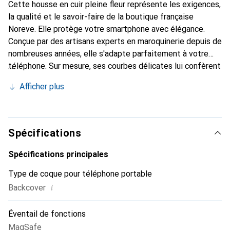
Cette housse en cuir pleine fleur représente les exigences,
la qualité et le savoir-faire de la boutique française
Noreve. Elle protège votre smartphone avec élégance.
Conçue par des artisans experts en maroquinerie depuis de
nombreuses années, elle s'adapte parfaitement à votre
téléphone. Sur mesure, ses courbes délicates lui confèrent
une véritable seconde peau. Elle devient un accessoire
Afficher plus
chic et indispensable pour votre smartphone.
Reconnaissable à l'international pour ses produits de haute
qualité, la marque Noreve est un choix sûr pour une
clientèle exigeante.
Spécifications
Spécifications principales
Type de coque pour téléphone portable
i
Backcover
Éventail de fonctions
MagSafe