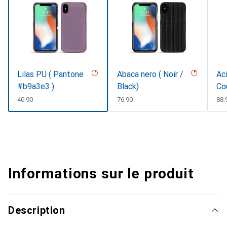
Lilas PU ( Pantone
Abaca nero ( Noir /
Aci
#b9a3e3 )
Black)
Co
CHF
40.90
CHF
76.90
CH
88.
Informations sur le produit
Description