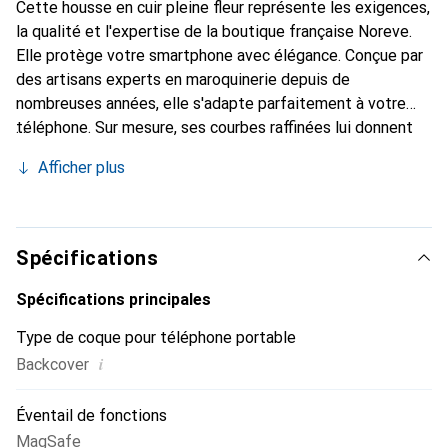
Cette housse en cuir pleine fleur représente les exigences,
la qualité et l'expertise de la boutique française Noreve.
Elle protège votre smartphone avec élégance. Conçue par
des artisans experts en maroquinerie depuis de
nombreuses années, elle s'adapte parfaitement à votre
téléphone. Sur mesure, ses courbes raffinées lui donnent
une véritable seconde peau. Elle devient un accessoire
Afficher plus
chic et essentiel pour votre smartphone. Reconnu
internationalement pour ses produits de haute qualité, la
marque Noreve est un choix sûr pour une clientèle
exigeante.
Spécifications
Spécifications principales
Type de coque pour téléphone portable
i
Backcover
Éventail de fonctions
MagSafe