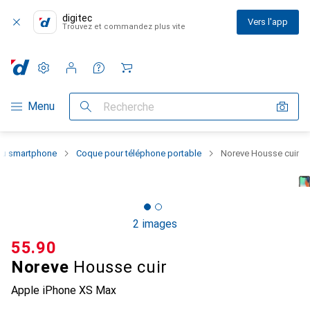
digitec
Vers l'app
Trouvez et commandez plus vite
Paramètres
Compte client
Listes de comparaison
Listes d'envies
Panier
Navigation par catégorie
Menu
Recherche
 du smartphone
Coque pour téléphone portable
Noreve Housse cuir
2 images
CHF
55.90
Noreve
Housse cuir
Apple iPhone XS Max