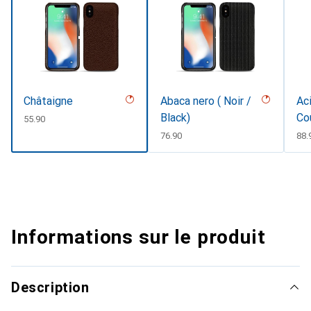
Châtaigne
Abaca nero ( Noir /
Aci
Black)
Co
CHF
55.90
CHF
76.90
CH
88.
Informations sur le produit
Description