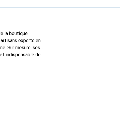
de la boutique
 artisans experts en
ne. Sur mesure, ses
 et indispensable de
arque Noreve est un