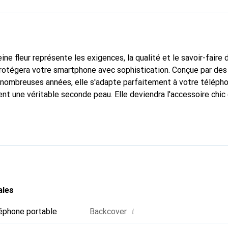
ine fleur représente les exigences, la qualité et le savoir-faire 
protégera votre smartphone avec sophistication. Conçue par des
nombreuses années, elle s'adapte parfaitement à votre télépho
ent une véritable seconde peau. Elle deviendra l'accessoire chic
nnu internationalement pour ses produits haut de gamme, la m
tèle exigeante.
ales
i
éphone portable
Backcover