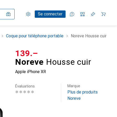
Paramètres
Compte client
Listes de comparaison
Listes d'envies
Panier
Se connecter
Coque pour téléphone portable
Noreve Housse cuir
CHF
139.–
Noreve
Housse cuir
Apple iPhone XR
Marque
Évaluations
Plus de produits
Noreve