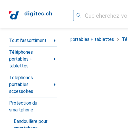
Recherche
Navigation par catégorie
Tout l'assortiment
Téléphones portables + tablettes
Té
Tout l'assortiment
Téléphones
portables +
tablettes
Téléphones
portables :
accessoires
Protection du
smartphone
Bandoulière pour