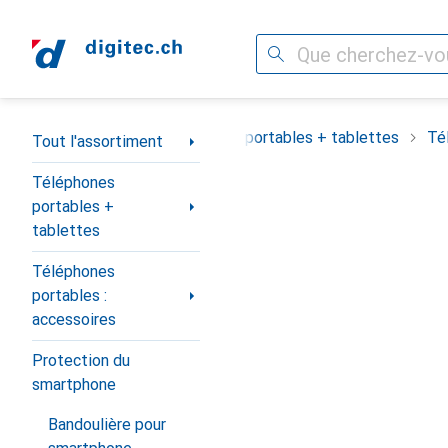
Recherche
Navigation par catégorie
Tout l'assortiment
Téléphones portables + tablettes
Té
Tout l'assortiment
Téléphones
portables +
tablettes
Téléphones
portables :
accessoires
Protection du
smartphone
Bandoulière pour