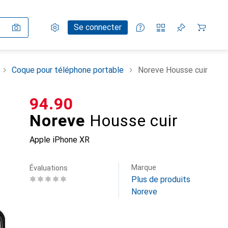
Paramètres
Compte client
Listes de comparaison
Listes d'envies
Panier
Se connecter
Coque pour téléphone portable
Noreve Housse cuir
CHF
94.90
Noreve
Housse cuir
Apple iPhone XR
Marque
Évaluations
Plus de produits
Noreve