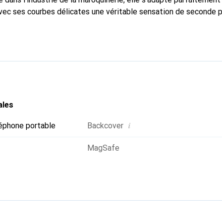
avec ses courbes délicates une véritable sensation de seconde p
spensable pour votre smartphone. Reconnaissable à l'internationa
que Noreve est un choix fiable pour une clientèle exigeante.
ales
i
éphone portable
Backcover
MagSafe