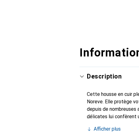
Information
Description
Cette housse en cuir ple
Noreve. Elle protège vo
depuis de nombreuses a
délicates lui confèrent 
smartphone. Reconnaître
Afficher plus
sûr pour une clientèle e