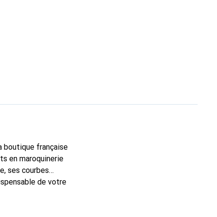
la boutique française
rts en maroquinerie
e, ses courbes
dispensable de votre
 Noreve est un choix