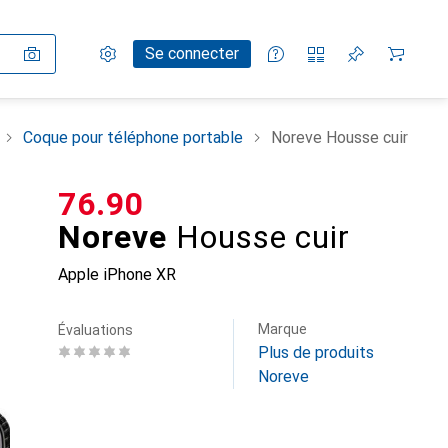
Paramètres
Compte client
Listes de comparaison
Listes d'envies
Panier
Se connecter
Coque pour téléphone portable
Noreve Housse cuir
CHF
76.90
Noreve
Housse cuir
Apple iPhone XR
Marque
Évaluations
Plus de produits
Noreve