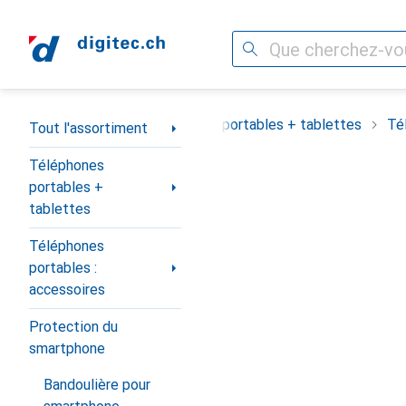
Recherche
Navigation par catégorie
Tout l'assortiment
Téléphones portables + tablettes
Té
Tout l'assortiment
Téléphones
portables +
tablettes
Téléphones
portables :
accessoires
Protection du
smartphone
Bandoulière pour