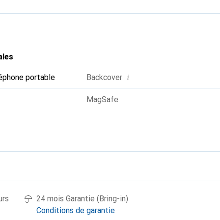
ales
i
éphone portable
Backcover
MagSafe
urs
24 mois Garantie (Bring-in)
Conditions de garantie