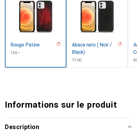
Rouge Patine
Abaca nero ( Noir /
A
Black)
C
CHF
139.–
CHF
77.90
C
8
Informations sur le produit
Description