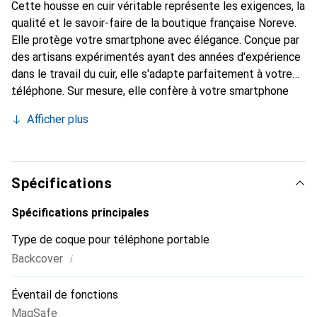
Cette housse en cuir véritable représente les exigences, la
qualité et le savoir-faire de la boutique française Noreve.
Elle protège votre smartphone avec élégance. Conçue par
des artisans expérimentés ayant des années d'expérience
dans le travail du cuir, elle s'adapte parfaitement à votre
téléphone. Sur mesure, elle confère à votre smartphone
une véritable seconde peau avec ses courbes délicates.
Afficher plus
Elle devient un accessoire chic et indispensable. La
marque Noreve est reconnue internationalement pour ses
produits de haute qualité et constitue un choix fiable pour
une clientèle exigeante.
Spécifications
Spécifications principales
Type de coque pour téléphone portable
i
Backcover
Éventail de fonctions
MagSafe