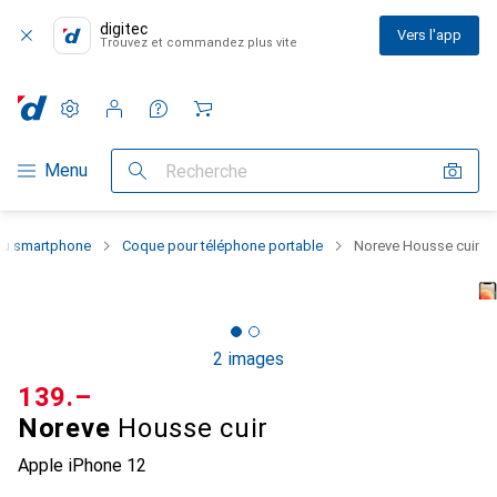
digitec
Vers l'app
Trouvez et commandez plus vite
Paramètres
Compte client
Listes de comparaison
Listes d'envies
Panier
Navigation par catégorie
Menu
Recherche
 du smartphone
Coque pour téléphone portable
Noreve Housse cuir
2 images
CHF
139.–
Noreve
Housse cuir
Apple iPhone 12