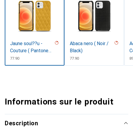
Jaune soul??u -
Abaca nero ( Noir /
A
Couture ( Pantone
Black)
C
#F3B934 )
CHF
77.90
CHF
77.90
C
8
Informations sur le produit
Description