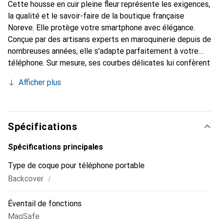
Cette housse en cuir pleine fleur représente les exigences,
la qualité et le savoir-faire de la boutique française
Noreve. Elle protège votre smartphone avec élégance.
Conçue par des artisans experts en maroquinerie depuis de
nombreuses années, elle s'adapte parfaitement à votre
téléphone. Sur mesure, ses courbes délicates lui confèrent
une véritable seconde peau. Elle devient un accessoire
Afficher plus
chic et essentiel de votre smartphone. Reconnaissable à
l'international pour ses produits de haute qualité, la
marque Noreve est un choix sûr pour une clientèle
exigeante.
Spécifications
Spécifications principales
Type de coque pour téléphone portable
i
Backcover
Éventail de fonctions
MagSafe