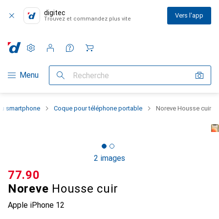
digitec
Vers l'app
Trouvez et commandez plus vite
Paramètres
Compte client
Listes de comparaison
Listes d'envies
Panier
Navigation par catégorie
Menu
Recherche
 du smartphone
Coque pour téléphone portable
Noreve Housse cuir
2 images
CHF
77.90
Noreve
Housse cuir
Apple iPhone 12