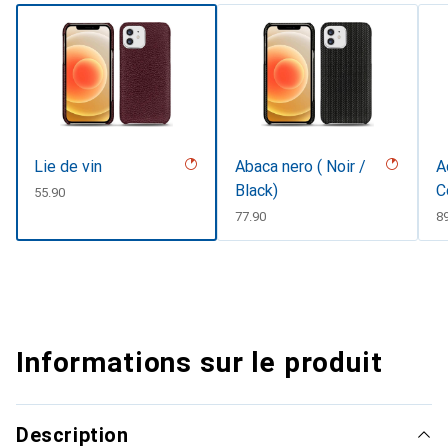
Lie de vin
Abaca nero ( Noir /
A
Black)
C
CHF
55.90
CHF
77.90
C
8
Informations sur le produit
Description