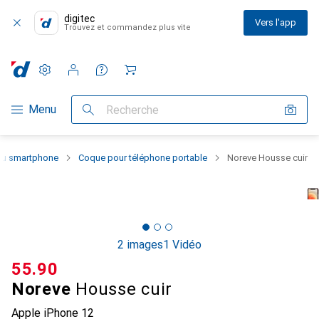
digitec
Vers l'app
Trouvez et commandez plus vite
Paramètres
Compte client
Listes de comparaison
Listes d'envies
Panier
Navigation par catégorie
Menu
Recherche
 du smartphone
Coque pour téléphone portable
Noreve Housse cuir
2 images
1 Vidéo
CHF
55.90
Noreve
Housse cuir
Apple iPhone 12