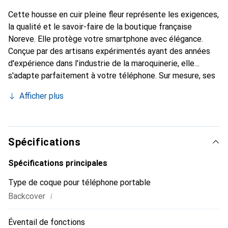
Cette housse en cuir pleine fleur représente les exigences,
la qualité et le savoir-faire de la boutique française
Noreve. Elle protège votre smartphone avec élégance.
Conçue par des artisans expérimentés ayant des années
d'expérience dans l'industrie de la maroquinerie, elle
s'adapte parfaitement à votre téléphone. Sur mesure, ses
courbes délicates lui confèrent une véritable seconde
Afficher plus
peau. Elle devient l'accessoire chic et indispensable pour
votre smartphone. Reconnaître internationalement pour
ses produits de haute qualité, la marque Noreve est un
choix fiable pour une clientèle exigeante.
Spécifications
Spécifications principales
Type de coque pour téléphone portable
i
Backcover
Éventail de fonctions