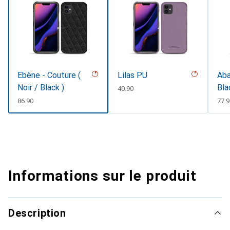
Ebène - Couture (
Lilas PU
Aba
Noir / Black )
Bla
CHF
40.90
CHF
86.90
CHF
77.
Informations sur le produit
Description