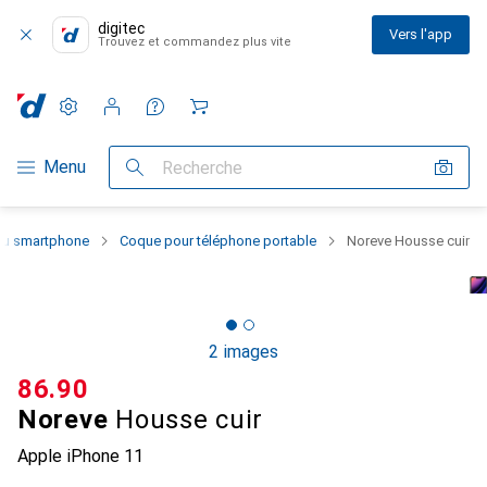
digitec
Vers l'app
Trouvez et commandez plus vite
Paramètres
Compte client
Listes de comparaison
Listes d'envies
Panier
Navigation par catégorie
Menu
Recherche
 du smartphone
Coque pour téléphone portable
Noreve Housse cuir
2 images
CHF
86.90
Noreve
Housse cuir
Apple iPhone 11