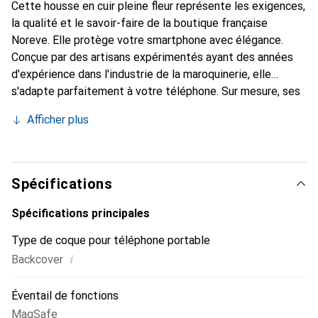
Cette housse en cuir pleine fleur représente les exigences,
la qualité et le savoir-faire de la boutique française
Noreve. Elle protège votre smartphone avec élégance.
Conçue par des artisans expérimentés ayant des années
d'expérience dans l'industrie de la maroquinerie, elle
s'adapte parfaitement à votre téléphone. Sur mesure, ses
courbes raffinées lui confèrent une véritable seconde peau.
Afficher plus
Elle devient l'accessoire chic et indispensable pour votre
smartphone. Reconnaître internationalement pour ses
produits de haute qualité, la marque Noreve est un choix
fiable pour une clientèle exigeante.
Spécifications
Spécifications principales
Type de coque pour téléphone portable
i
Backcover
Éventail de fonctions
MagSafe