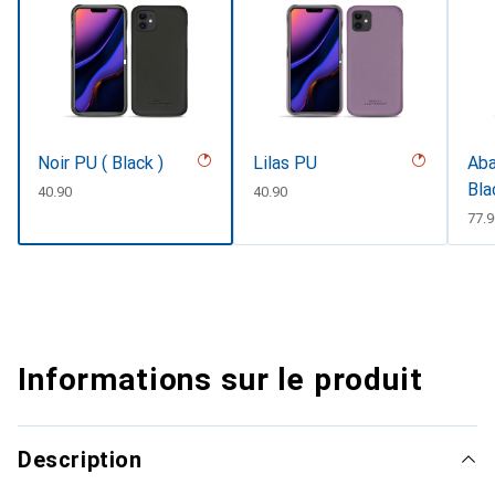
Noir PU ( Black )
Lilas PU
Aba
Bla
CHF
40.90
CHF
40.90
CHF
77.
Informations sur le produit
Description