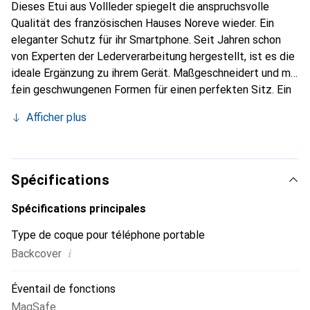
Dieses Etui aus Vollleder spiegelt die anspruchsvolle
Qualität des französischen Hauses Noreve wieder. Ein
eleganter Schutz für ihr Smartphone. Seit Jahren schon
von Experten der Lederverarbeitung hergestellt, ist es die
ideale Ergänzung zu ihrem Gerät. Maßgeschneidert und mit
fein geschwungenen Formen für einen perfekten Sitz. Ein
elegantes Accessoire und das ideale Gewand für ihr
Afficher plus
Smartphone. Die Marke Noreve ist international für seine
hochwertigen Produkte bekannt und ist stets eine gute
Wahl für den anspruchsvollen Kunden.
Spécifications
Spécifications principales
Type de coque pour téléphone portable
i
Backcover
Éventail de fonctions
MagSafe