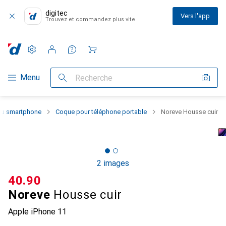
digitec
Vers l'app
Trouvez et commandez plus vite
Paramètres
Compte client
Listes de comparaison
Listes d'envies
Panier
Navigation par catégorie
Menu
Recherche
 du smartphone
Coque pour téléphone portable
Noreve Housse cuir
2 images
CHF
40.90
Noreve
Housse cuir
Apple iPhone 11