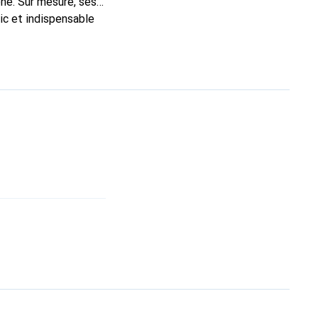
ne. Sur mesure, ses
ic et indispensable
ité, la marque