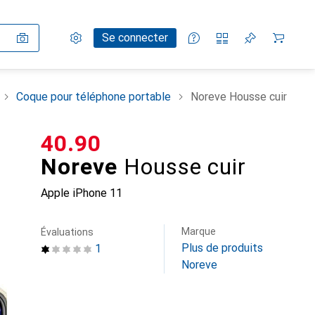
Paramètres
Compte client
Listes de comparaison
Listes d'envies
Panier
Se connecter
Coque pour téléphone portable
Noreve Housse cuir
CHF
40.90
Noreve
Housse cuir
Apple iPhone 11
Marque
Évaluations
Plus de produits
1
Noreve