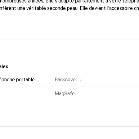
nombreuses années, elle s'adapte parfaitement à votre télépho
nfèrent une véritable seconde peau. Elle devient l'accessoire ch
Reconnaître internationalement pour ses produits de haute qual
 pour une clientèle exigeante.
ales
i
éphone portable
Backcover
MagSafe