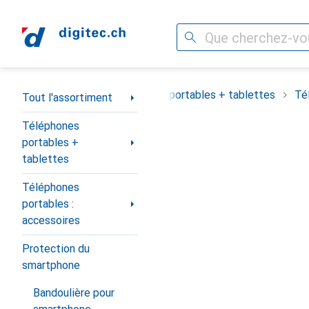
Recherche
Navigation par catégorie
Tout l'assortiment
Téléphones portables + tablettes
Té
Tout l'assortiment
Téléphones
portables +
tablettes
Téléphones
portables :
accessoires
Protection du
smartphone
Bandoulière pour