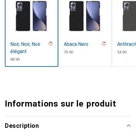
Noir, Noir, Noir
Abaca Nero
Anthraci
élégant
CHF
76.90
CHF
54.90
CHF
88.90
Informations sur le produit
Description