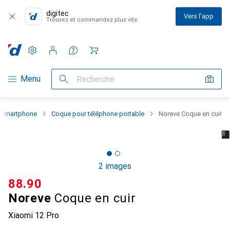
digitec
Vers l'app
Trouvez et commandez plus vite
Paramètres
Compte client
Listes de comparaison
Listes d'envies
Panier
Navigation par catégorie
Menu
Recherche
u smartphone
Coque pour téléphone portable
Noreve Coque en cuir
2 images
CHF
88.90
Noreve
Coque en cuir
Xiaomi 12 Pro