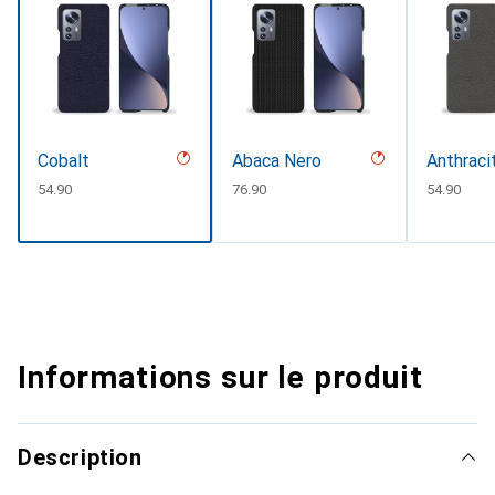
Cobalt
Abaca Nero
Anthraci
CHF
54.90
CHF
76.90
CHF
54.90
Informations sur le produit
Description