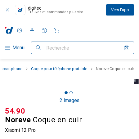
digitec
Vers l'app
Trouvez et commandez plus vite
Paramètres
Compte client
Listes de comparaison
Listes d'envies
Panier
Navigation par catégorie
Menu
Recherche
u smartphone
Coque pour téléphone portable
Noreve Coque en cuir
2 images
CHF
54.90
Noreve
Coque en cuir
Xiaomi 12 Pro